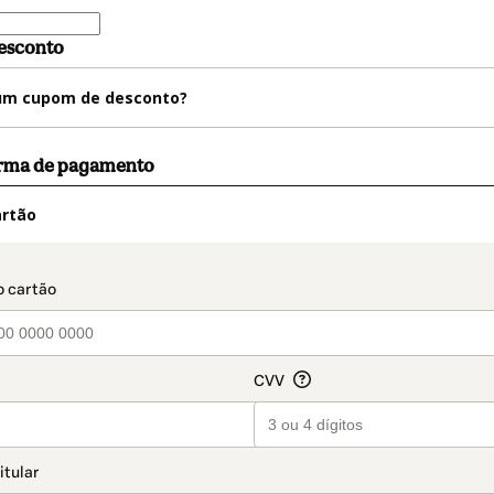
esconto
m cupom de desconto?
orma de pagamento
artão
t_data.section_title_v2