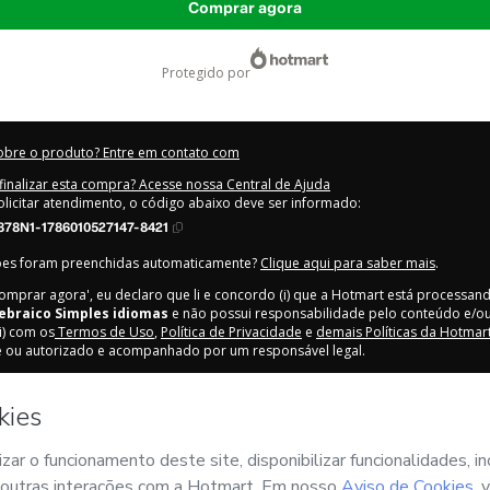
Comprar agora
protegido por
obre o produto? Entre em contato com
inalizar esta compra? Acesse nossa Central de Ajuda
olicitar atendimento, o código abaixo deve ser informado:
878N1-1786010527147-8421
ões foram preenchidas automaticamente?
Clique aqui para saber mais
.
Comprar agora', eu declaro que li e concordo (i) que a Hotmart está processan
ebraico Simples idiomas
e não possui responsabilidade pelo conteúdo e/ou
ii) com os
Termos de Uso
,
Política de Privacidade
e
demais Políticas da Hotmar
e ou autorizado e acompanhado por um responsável legal.
bre sua compra
aqui
.
6
- Todos os direitos reservados
:02:08.985Z
REF.