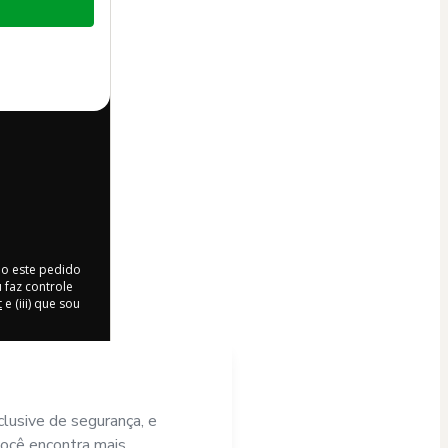
do este pedido
 faz controle
t
e (iii) que sou