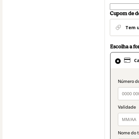
Cupom de d
Tem u
Escolha a f
Cartão
C
selecionado
como
método
paymen
de
pagamento