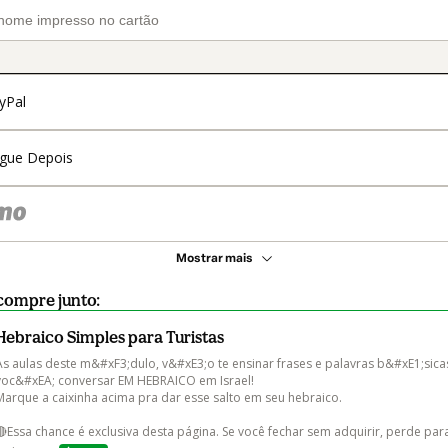
yPal
gue Depois
Mostrar mais
compre junto:
Hebraico Simples para Turistas
As aulas deste m&#xF3;dulo, v&#xE3;o te ensinar frases e palavras b&#xE1;sica
voc&#xEA; conversar EM HEBRAICO em Israel!

Marque a caixinha acima pra dar esse salto em seu hebraico.
