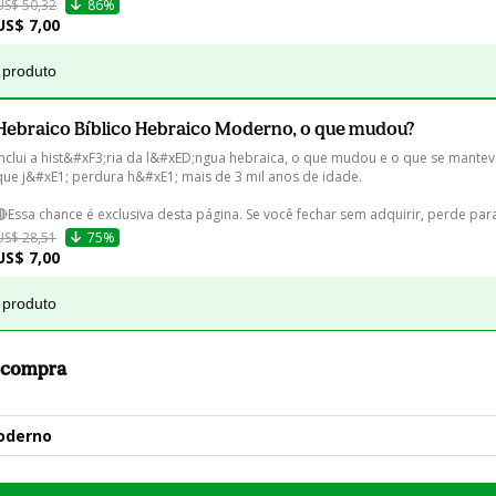
US$ 50,32
86%
US$ 7,00
 produto
Hebraico Bíblico Hebraico Moderno, o que mudou?
Inclui a hist&#xF3;ria da l&#xED;ngua hebraica, o que mudou e o que se mantev
que j&#xE1; perdura h&#xE1; mais de 3 mil anos de idade.

🔴Essa chance é exclusiva desta página. Se você fechar sem adquirir, perde pa
US$ 28,51
75%
US$ 7,00
 produto
a compra
oderno