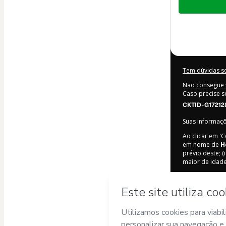
de
US$ 144,00
Tem dúvidas s
Não consegue f
Caso precise s
CKTID-G17212
Suas informaç
Ao clicar em '
em nome de
H
prévio deste; (
maior de idad
Saiba mais so
Hotmart ©
202
2026-08-06T10