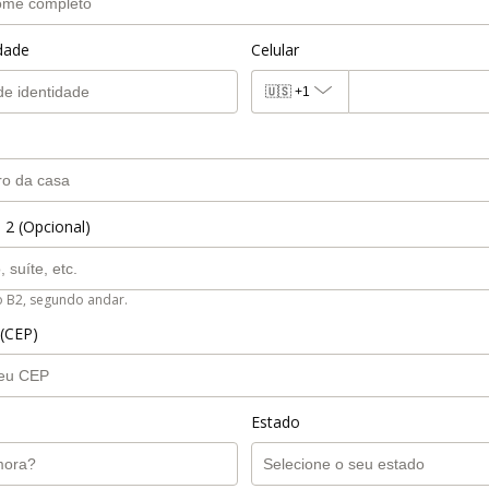
idade
Celular
🇺🇸
+1
 2 (Opcional)
o B2, segundo andar.
 (CEP)
Estado