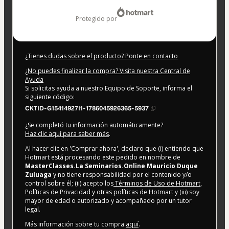
69,99 US$
protegido por
¿Tienes dudas sobre el producto? Ponte en contacto
¿No puedes finalizar la compra? Visita nuestra Central de
Ayuda
Si solicitas ayuda a nuestro Equipo de Soporte, informa el
siguiente código:
CKTID-G15414927I1-1786045926365-5937
¿Se completó tu información automáticamente?
Haz clic aquí para saber más
.
Al hacer clic en 'Comprar ahora', declaro que (i) entiendo que
Hotmart está procesando este pedido en nombre de
MasterClasses.La Seminarios.Online Mauricio Duque
Zuluaga
y no tiene responsabilidad por el contenido y/o
control sobre él; (ii) acepto los
Términos de Uso de Hotmart
,
Políticas de Privacidad
y
otras políticas de Hotmart
y (iii) soy
mayor de edad o autorizado y acompañado por un tutor
legal.
Más información sobre tu compra
aquí
.