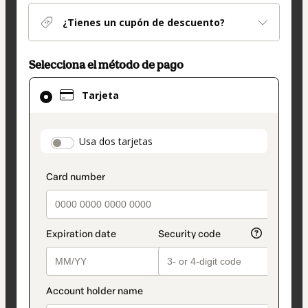
¿Tienes un cupón de descuento?
Selecciona el método de pago
El
Tarjeta
método
de
pago
payment_data.section_title_v2
Usa dos tarjetas
seleccionado
es
Tarjeta