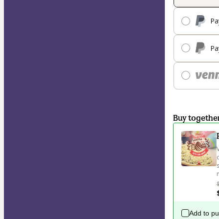
Pa
Pa
Buy togethe
Add to p