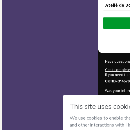
Ateliê de D
Total
of
$19.00
Have questions
Can't complete 
If you need to
CKTID-G14570
Was your inform
By clicking 'Bu
de Cake
and ha
Privacy Policy
a
guardian.
Learn more ab