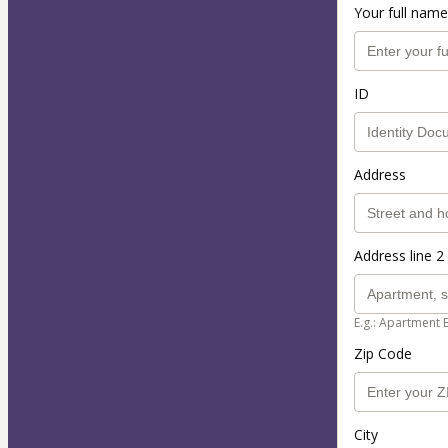
Your full name
ID
Address
Address line 2 
E.g.: Apartment 
Zip Code
City