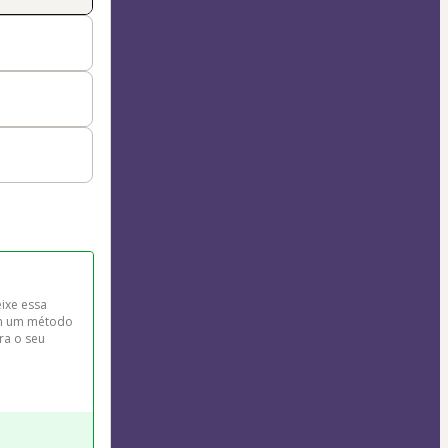
ixe essa 
om um método 
a o seu 