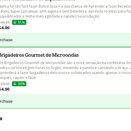
Nunca foi tão fácil fazer Bolos! Essa é a sua chance de Aprender a fazer Receita
Fáceis, Super Lucrativas, sem sujeira e sem batedeira. Aprenda receitas para fa
Liquidificador e tenha mais agilidade e rapidez na produção.
$46.35
91%
$4.00
urchase
Brigadeiros Gourmet de Microondas
Os Brigadeiros Gourmet de Microondas são a nova sensação na confeitaria. En
outros cursos exigem horas no fogão, mexendo a panela e cansando o braço, a
aprenderá a fazer brigadeiros deliciosos e sofisticados usando apenas o micr
Simples, rápido e fácil!
$39.60
90%
$4.00
urchase
s