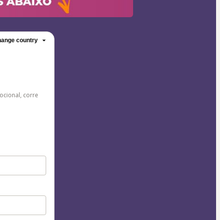
ange country
cional, corre