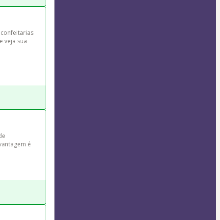
confeitarias 
e veja sua 
de 
 vantagem é 