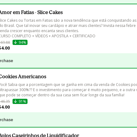
Amor em Fatias - Slice Cakes
Slice Cakes ou Tortas em Fatias são a nova tendência que está conquistando as 
do Brasil. Que tal inovar seu cardápio e atrair mais clientes? Invista nessa febre 
renda crescer enquanto encanta seus clientes.

CURSO COMPLETO + VÍDEOS + APOSTILA + CERTIFICADO
$69.88
94%
$4.00
urchase
Cookies Americanos
Você Sabia que a porcentagem que se ganha em cima da venda de Cookies po
ultrapassar 300%?? E o investimento para começar é muito pequeno, e a outra
que pode se começar dentro da sua casa sem ficar longe da sua família!
$46.35
91%
$4.00
urchase
Bolos Caseirinhos de Liquidificador