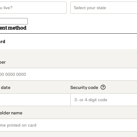
ment method
ard
t_data.section_title_v2