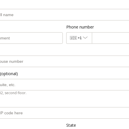
Phone number
🇺🇸
+1
(optional)
B2, second floor.
State