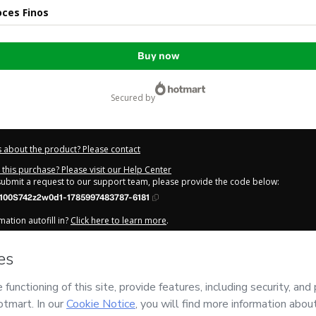
oces Finos
Buy now
secured by
 about the product? Please contact
this purchase? Please visit our Help Center
 submit a request to our support team, please provide the code below:
100S742z2w0d1-1785997483787-6181
ation autofill in?
Click here to learn more
.
y Now' I declare that I (i) understand that Hotmart is processing this order on be
s no responsibility for the content and/or control over it; (ii) agree to Hotmart’
nd
other company policies
and (iii) am of legal age or authorized and accompa
out your purchase
here
.