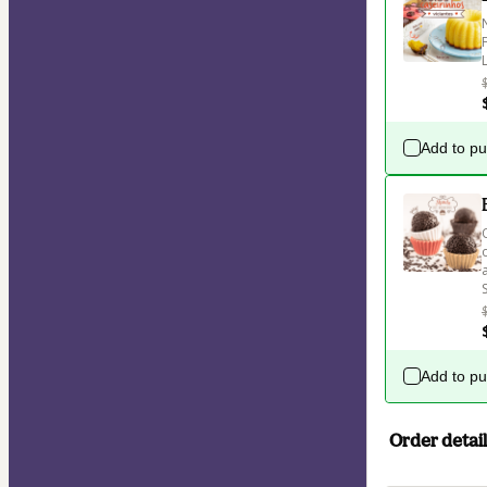
Add to p
Add to p
Order detail