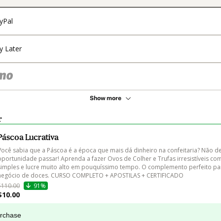
yPal
y Later
Show more
r
Páscoa Lucrativa
Você sabia que a Páscoa é a época que mais dá dinheiro na confeitaria? Não de
oportunidade passar! Aprenda a fazer Ovos de Colher e Trufas irresistíveis c
simples e lucre muito alto em pouquíssimo tempo. O complemento perfeito par
negócio de doces. CURSO COMPLETO + APOSTILAS + CERTIFICADO
$110.00
91%
$10.00
urchase