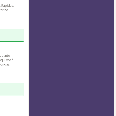
s Rápidas, 
zer no 
quanto 
qui você 
oondas. 