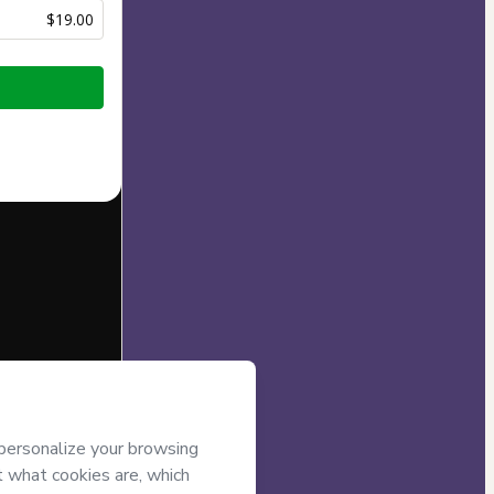
$19.00
half of
Tudo
s
Terms of Use
,
nied by a legal