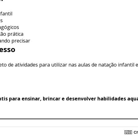
fantil
as
agógicos
ão prática
ando precisar
esso
de atividades para utilizar nas aulas de natação infantil e 
ntis para ensinar, brincar e desenvolver habilidades aqu
🇺🇸
Ch