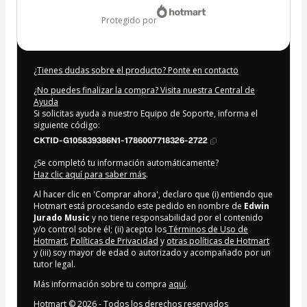
protegido por
¿Tienes dudas sobre el producto? Ponte en contacto
¿No puedes finalizar la compra? Visita nuestra Central de
Ayuda
Si solicitas ayuda a nuestro Equipo de Soporte, informa el
siguiente código:
CKTID-G105839386N1-1786007718326-2722
¿Se completó tu información automáticamente?
Haz clic aquí para saber más
.
Al hacer clic en 'Comprar ahora', declaro que (i) entiendo que
Hotmart está procesando este pedido en nombre de
Edwin
Jurado Music
y no tiene responsabilidad por el contenido
y/o control sobre él; (ii) acepto los
Términos de Uso de
Hotmart
,
Políticas de Privacidad
y
otras políticas de Hotmart
y (iii) soy mayor de edad o autorizado y acompañado por un
tutor legal.
Más información sobre tu compra
aquí
.
Hotmart ©
2026
- Todos los derechos reservados