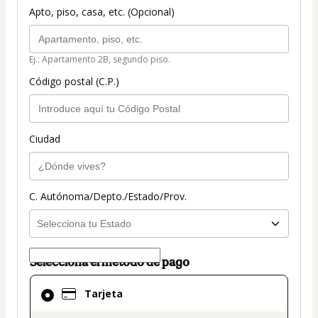
Apto, piso, casa, etc. (Opcional)
Ej.: Apartamento 2B, segundo piso.
Código postal (C.P.)
Ciudad
C. Autónoma/Depto./Estado/Prov.
Selecciona el método de pago
El
Tarjeta
método
de