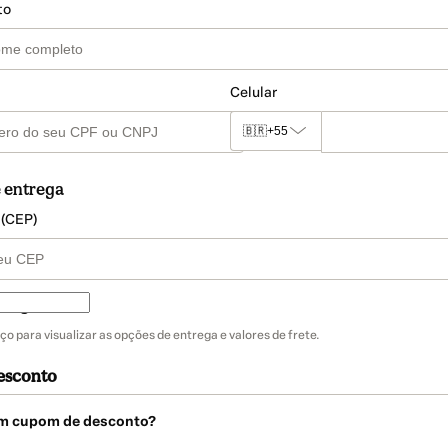
to
Celular
🇧🇷
+55
 entrega
 (CEP)
trega
ço para visualizar as opções de entrega e valores de frete.
esconto
m cupom de desconto?