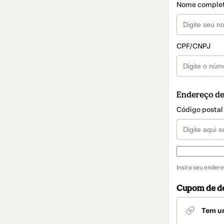
Nome comple
CPF/CNPJ
Endereço de
Código postal
Forma de en
Forma
Insira seu endere
de
entrega
Cupom de d
Tem u