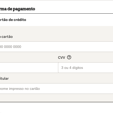
orma de pagamento
rtão de crédito
t_data.section_title_v2