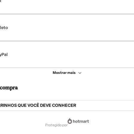
x
leto
yPal
Mostrar mais
a compra
ARINHOS QUE VOCÊ DEVE CONHECER
protegido por