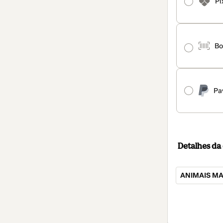
Pi
Bo
Pa
Detalhes d
ANIMAIS M
Total
de
R$ 45,90