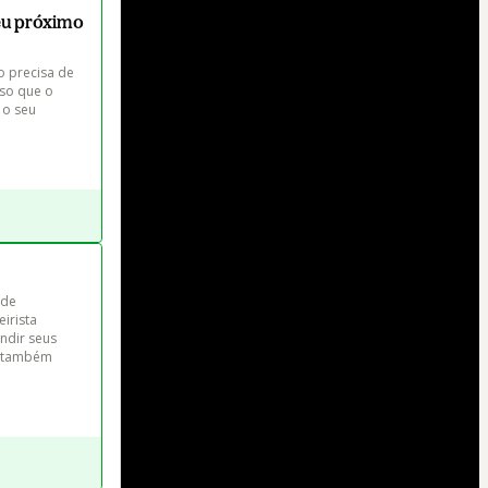
eu próximo
o precisa de 
so que o 
 o seu 
 de 
irista 
ndir seus 
s também 