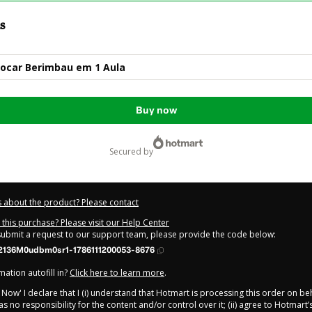
s
tocar Berimbau em 1 Aula
Buy now
secured by
 about the product? Please contact
this purchase? Please visit our Help Center
 submit a request to our support team, please provide the code below:
2136M0udbm0sr1-1786111200053-8676
ation autofill in?
Click here to learn more
.
y Now' I declare that I (i) understand that Hotmart is processing this order on be
s no responsibility for the content and/or control over it; (ii) agree to Hotmart’