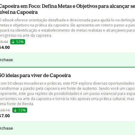
Capoeira em Foco: Defina Metas e Objetivos para alcançar s
nível na Capoeira
O eBook oferece orientação detalhada e direcionada para ajudá-lo na definiçã
metas e objetivos na prática da capoeira. Ele apresenta um roteiro passo a pas
guiará na identificação e estabelecimento de metas realistas e alcançáveis para
progresso na arte da capoeira.
$8.44
53%
$4.00
urchase
50 ideias para viver de Capoeira
Com 50 ideias inovadoras e práticas, este PDF explora diversas oportunidades
transformar a paixão pela capoeira em fonte de sustento. Sendo você um capoe
experiente, este guia repleto de possibilidades é um passo essencial para expa
horizontes na arte da capoeira e torná-la não apenas uma prática cultural, ma
uma fonte de Renda.
$26.16
73%
$7.00
urchase