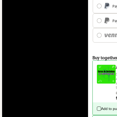
Pa
Pa
Buy togethe
Add to p