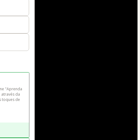
ne "Aprenda 
 através da 
s toques de 