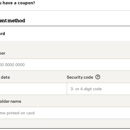
u have a coupon?
ment method
ard
t_data.section_title_v2