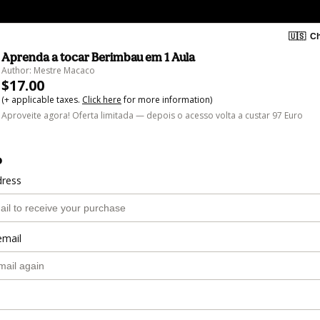
🇺🇸
Ch
Aprenda a tocar Berimbau em 1 Aula
Author: Mestre Macaco
$17.00
(+ applicable taxes.
Click here
for more information)
Aproveite agora! Oferta limitada — depois o acesso volta a custar 97 Euro
o
dress
email