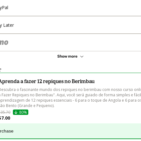
yPal
y Later
Show more
r
Aprenda a fazer 12 repiques no Berimbau
Descubra o fascinante mundo dos repiques no berimbau com nosso curso onli
a Fazer Repiques no Berimbau". Aqui, você será guiado de forma simples e fácil
aprendizagem de 12 repiques essenciais - 6 para o toque de Angola e 6 para o
São Bento (Grande e Pequeno).
$35.70
80%
$7.00
urchase