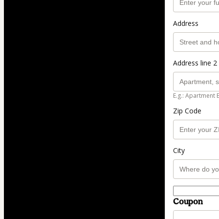
Address
Address line 2 
E.g.: Apartment 
Zip Code
City
Coupon