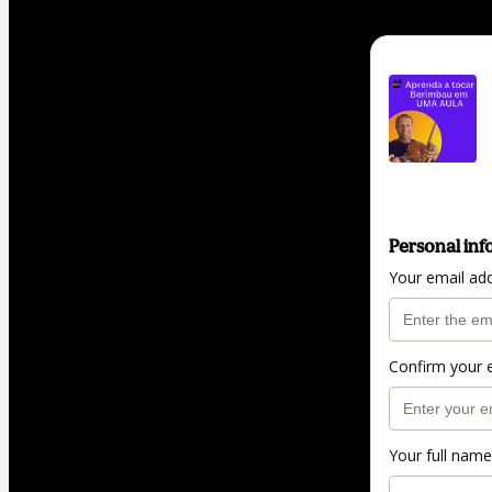
Personal inf
Your email ad
Confirm your 
Your full name