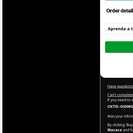
Order detail
Aprenda a 
Total
of
$17.00
Have questions
Can't complete 
If you need to
CKTID-G10081
Was your inform
By clicking 'Bu
Macaco
and ha