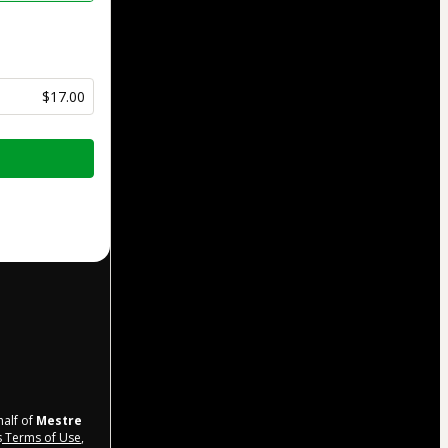
$17.00
half of
Mestre
s
Terms of Use
,