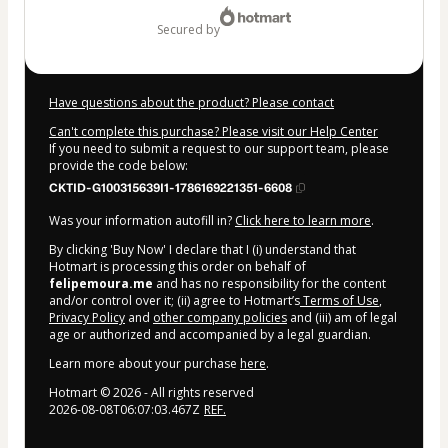
secured by
Have questions about the product? Please contact
Can't complete this purchase? Please visit our Help Center
If you need to submit a request to our support team, please
provide the code below:
CKTID-G100315639I1-1786169221351-6608
Was your information autofill in?
Click here to learn more
.
By clicking 'Buy Now' I declare that I (i) understand that
Hotmart is processing this order on behalf of
felipemoura.me
and has no responsibility for the content
and/or control over it; (ii) agree to Hotmart’s
Terms of Use
,
Privacy Policy
and
other company policies
and (iii) am of legal
age or authorized and accompanied by a legal guardian.
Learn more about your purchase
here
.
Hotmart ©
2026
- All rights reserved
2026-08-08T06:07:03.467Z
REF.