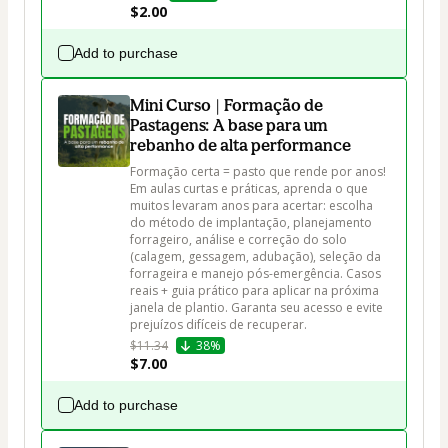
$2.00
Add to purchase
Mini Curso | Formação de
Pastagens: A base para um
rebanho de alta performance
Formação certa = pasto que rende por anos!

Em aulas curtas e práticas, aprenda o que 
muitos levaram anos para acertar: escolha 
do método de implantação, planejamento 
forrageiro, análise e correção do solo 
(calagem, gessagem, adubação), seleção da 
forrageira e manejo pós-emergência. Casos 
reais + guia prático para aplicar na próxima 
janela de plantio. Garanta seu acesso e evite 
prejuízos difíceis de recuperar.
$11.34
38%
$7.00
Add to purchase