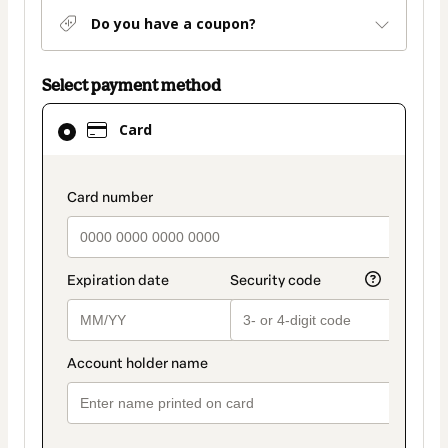
Do you have a coupon?
Select payment method
Card
Card
selected
as
payment
payment_data.section_title_v2
method