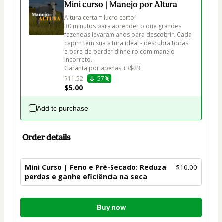
Mini curso | Manejo por Altura
Altura certa = lucro certo!

30 minutos para aprender o que grandes 
fazendas levaram anos para descobrir. Cada 
capim tem sua altura ideal - descubra todas 
e pare de perder dinheiro com manejo 
incorreto.

Garanta por apenas +R$23
$11.52
57%
$5.00
Add to purchase
Order details
Mini Curso | Feno e Pré-Secado: Reduza
$10.00
perdas e ganhe eficiência na seca
Total
Buy now
of
$10.00