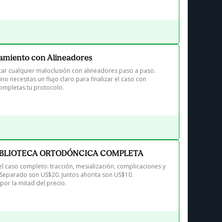
tamiento con Alineadores
ar cualquier maloclusión con alineadores paso a paso. 
o necesitas un flujo claro para finalizar el caso con 
completas tu protocolo.
BIBLIOTECA ORTODÓNCICA COMPLETA
 Separado son US$20. Juntos ahorita son US$10. 

 por la mitad del precio.