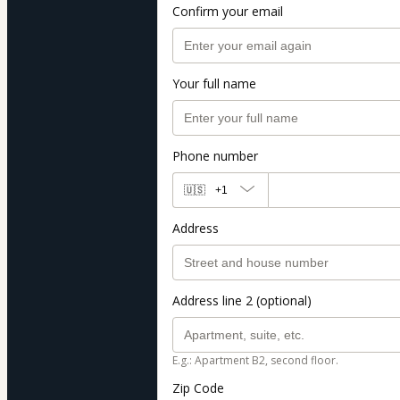
Confirm your email
Your full name
Phone number
🇺🇸
+1
Address
Address line 2 (optional)
E.g.: Apartment B2, second floor.
Zip Code