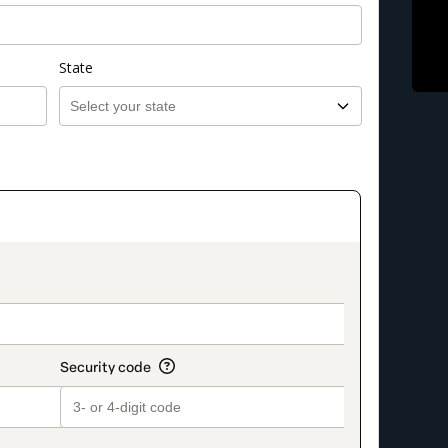
State
on_title_v2