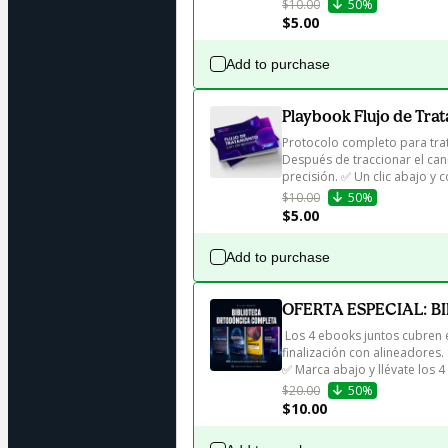
$10.00
50%
$5.00
Add to purchase
Playbook Flujo de Tra
Protocolo completo para trat
Después de traccionar el canin
precisión. ✅ Un clic abajo y 
$10.00
50%
$5.00
Add to purchase
OFERTA ESPECIAL: 
 Los 4 ebooks juntos cubren el caso completo: tracción, mesialización, complicaciones y 
finalización con alineadores.
✅ Marca abajo y llévate los 4
$20.00
50%
$10.00