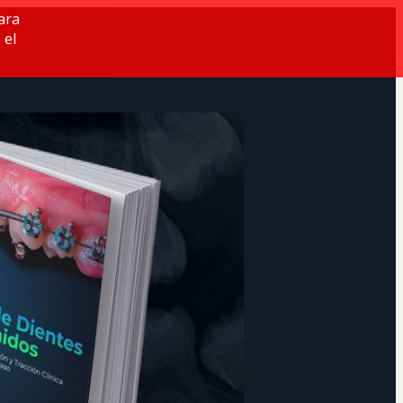
ara
 el