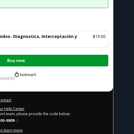
idos- Diagnostico, Interceptación y
$19.00
Buy now
ecured by
contact
our Help Center
port team, please provide the code below:
100-6909
 to learn more
.