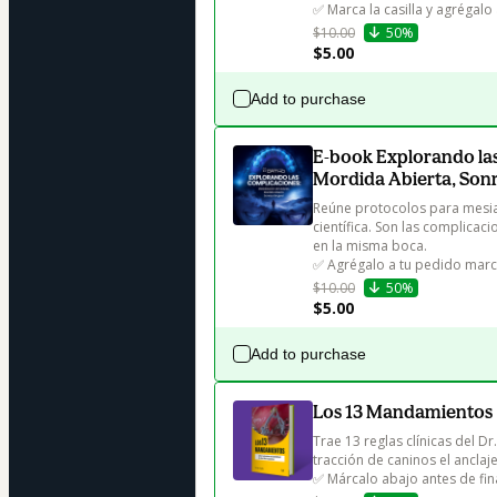
✅ Marca la casilla y agrégalo
$10.00
50%
$5.00
Add to purchase
E-book Explorando las
Mordida Abierta, Sonr
Reúne protocolos para mesial
científica. Son las complica
en la misma boca. 

✅ Agrégalo a tu pedido marca
$10.00
50%
$5.00
Add to purchase
Los 13 Mandamientos
Trae 13 reglas clínicas del Dr
tracción de caninos el anclaje
✅ Márcalo abajo antes de fin