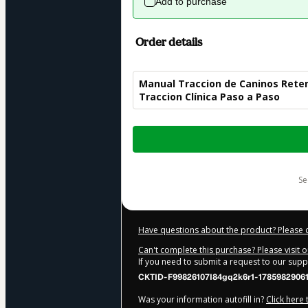
Add to purchase
Order details
Manual Traccion de Caninos Reten
Traccion Clínica Paso a Paso
Total
of
$19.00
s
Have questions about the product? Please 
Can't complete this purchase? Please visit 
If you need to submit a request to our sup
CKTID-F99826107I84gq2k6r1-1785982906
Was your information autofill in?
Click here