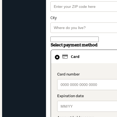
City
Select payment method
Card
Card
selected
as
payment
payment_data.secti
method