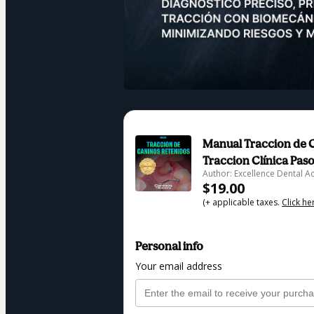
Manual Traccion de C
Traccion Clínica Paso
Author: Excellence Dental 
$19.00
(+ applicable taxes.
Click he
Personal info
Your email address