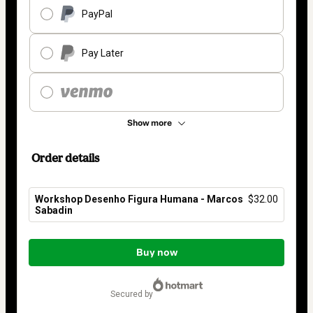
PayPal
Pay Later
Show more
Order details
Workshop Desenho Figura Humana - Marcos
$32.00
Sabadin
Total
of
Buy now
$32.00
secured by