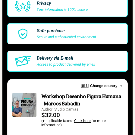
Privacy
Your information is 100% secure
Safe purchase
Secure and authenticated environment
Delivery via E-mail
Access to product delivered by email
🇺🇸
Change country
Workshop Desenho Figura Humana
- Marcos Sabadin
Author: Studio Canvas
$32.00
(+ applicable taxes.
Click here
for more
information)