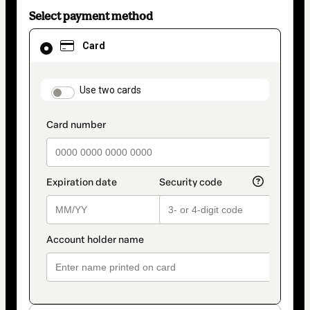
Select payment method
Card
Card
selected
as
payment
method
payment_data.section_title_v2
Use two cards