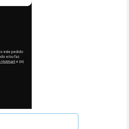
do este pedido
údo e/ou faz
a Hotmart
e (iii)