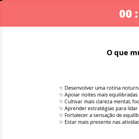
00 :
O que mu
✨ Desenvolver uma rotina noturna 
✨ Apoiar noites mais equilibradas
✨ Cultivar mais clareza mental, fo
✨ Aprender estratégias para lidar
✨ Fortalecer a sensação de equilíb
✨ Estar mais presente nas atividad