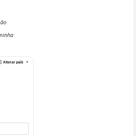
são
 minha

Alterar país