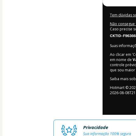
Tem dúvidas s
Não consegue f
Caso precise s
CKTID-F96366
Suas informaç
Ao clicar em '
em nome de
V
controle prévio
que sou maior
Saiba mais so
Hotmart ©
202
2026-08-08T21
Privacidade
Sua informação 100% segura