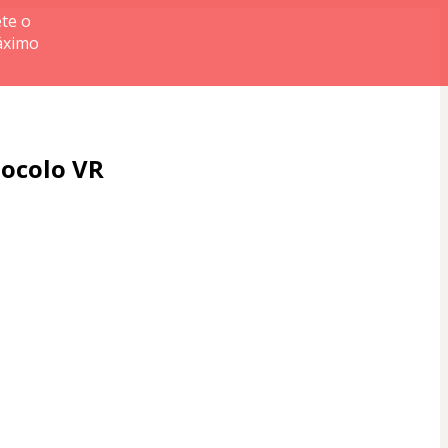
te o
áximo
tocolo VR