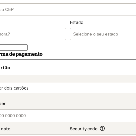
Estado
orma de pagamento
artão
t_data.section_title_v2
ar dois cartões