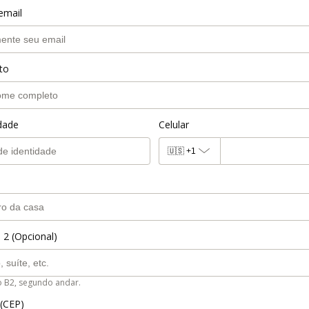
email
to
idade
Celular
🇺🇸
+1
 2 (Opcional)
o B2, segundo andar.
 (CEP)