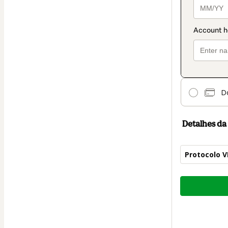
Do
Detalhes d
Protocolo 
Total
de
US$ 62,00