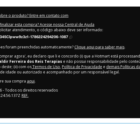
obre o produto? Entre em contato com
inalizar esta compra? Acesse nossa Central de Ajuda
olicitar atendimento, o código abaixo deve ser informado:
345Clpww9z3z1-1786224294206-1087
ões foram preenchidas automaticamente?
Clique aqui para saber mais
.
Comprar agora', eu declaro que li e concordo (i) que a Hotmart está processan
aldir Ferreira dos Reis Terapias
e não possui responsabilidade pelo conte
 deste; (ii) com os
Termos de Uso
,
Política de Privacidade
e
demais Políticas d
 de idade ou autorizado e acompanhado por um responsável legal.
bre sua compra
aqui
.
6
- Todos os direitos reservados
:24:56.137Z
REF.