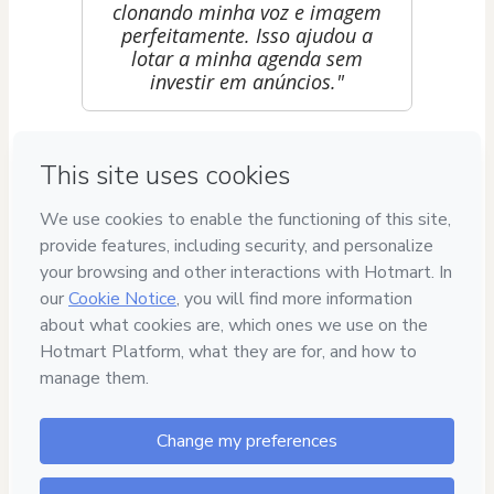
clonando minha voz e imagem
perfeitamente. Isso ajudou a
lotar a minha agenda sem
investir em anúncios."
Mariana Costa
"Os carrosséis que o agente de
marketing cria são
impressonantes. Ele pegou
exatamente a paleta de cores
da minha imobiliária e os
textos convertem muito mais