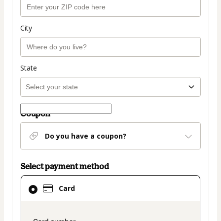
City
State
Coupon
Do you have a coupon?
Select payment method
Card
Card
selected
as
payment