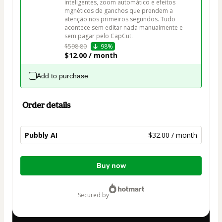
inteligentes, zoom automático e efeitos 
mgnéticos de ganchos que prendem a 
atenção nos primeiros segundos. Tudo 
acontece sem editar nada manualmente e 
sem pagar pelo CapCut.
$598.80
98%
$12.00 / month
Add to purchase
Order details
Pubbly AI
$32.00 / month
Total
Buy now
of
$32.00
secured by