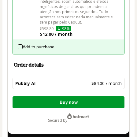
inteligentes, zoom automático e efeitos 
mgnéticos de ganchos que prendem a 
atenção nos primeiros segundos. Tudo 
acontece sem editar nada manualmente e 
sem pagar pelo CapCut.
$598.80
98%
$12.00 / month
Add to purchase
Order details
Pubbly AI
$84.00 / month
Total
Buy now
of
$84.00
secured by