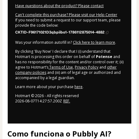
Have questions about the product? Please contact
Can't complete this purchase? Please visit our Help Center
If you need to submit a request to our support team, please
provide the code below:
CKTID-F96171021D3qbpiibo1-1786112875014-4882
Was your information autofill in?
Click here to learn more
.
By clicking 'Buy Now' I declare that I (i) understand that
Hotmart is processing this order on behalf of
Potense
and
has no responsibility for the content and/or control over it; (ii)
agree to Hotmart’s
Terms of Use
,
Privacy Policy
and
other
company policies
and (iii) am of legal age or authorized and
accompanied by a legal guardian.
Learn more about your purchase
here
.
Hotmart ©
2026
- All rights reserved
2026-08-07T14:27:57.200Z
REF.
Como funciona o Pubbly AI?