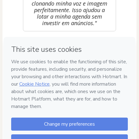
clonando minha voz e imagem
perfeitamente. Isso ajudou a
lotar a minha agenda sem
investir em anúncios."
Mariana Costa
"Os carrosséis que o agente de
marketing cria são
impressonantes. Ele pegou
exatamente a paleta de cores
da minha imobiliária e os
textos convertem muito mais