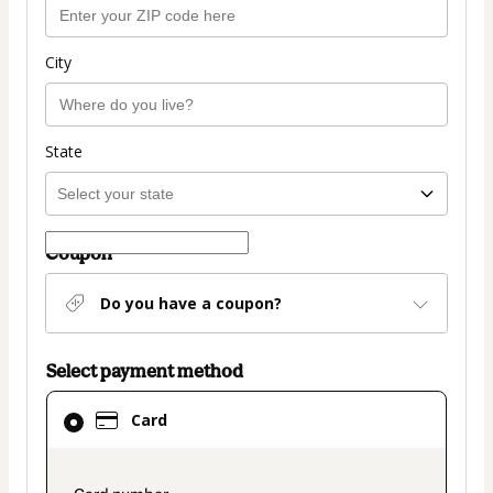
City
State
Coupon
Do you have a coupon?
Select payment method
Card
Card
selected
as
payment