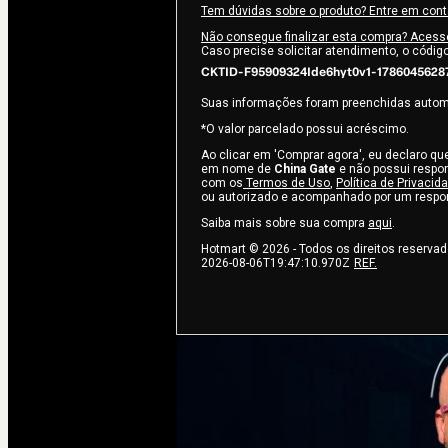
Tem dúvidas sobre o produto? Entre em con
Não consegue finalizar esta compra? Acess
Caso precise solicitar atendimento, o códig
CKTID-F95909324Ide6hyt0v1-1786045628
Suas informações foram preenchidas auto
*O valor parcelado possui acréscimo.
Ao clicar em 'Comprar agora', eu declaro qu
em nome de
China Gate
e não possui respons
com os
Termos de Uso
,
Política de Privacid
ou autorizado e acompanhado por um respon
Saiba mais sobre sua compra
aqui
.
Hotmart ©
2026
- Todos os direitos reserva
2026-08-06T19:47:10.970Z
REF.