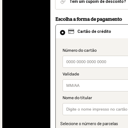
Tem um cupom de desconto?
Escolha a forma de pagamento
Cartão
Cartão de crédito
de
crédito
selecionado
como
payment_data.section
método
de
pagamento
Selecione o número de parcelas