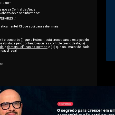
tato com
e nossa Central de Ajuda
o abaixo deve ser informado:
728-5123
maticamente?
Clique aqui para saber mais
.
e li e concordo (i) que a Hotmart está processando este pedido
abilidade pelo conteúdo e/ou faz controle prévio deste; (ii)
ade
e
demais Políticas da Hotmart
e (iii) que sou maior de idade
sável legal.
dos