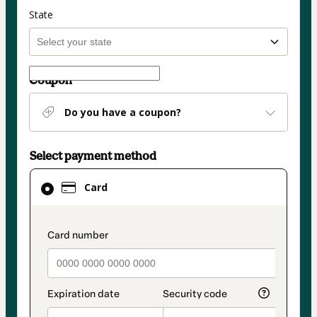
State
Coupon
Do you have a coupon?
Select payment method
Card
Card
selected
as
payment
payment_data.section_title_v2
method