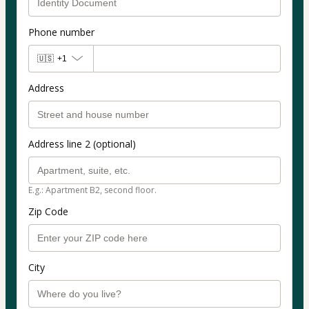
Phone number
🇺🇸
+1
Address
Address line 2 (optional)
E.g.: Apartment B2, second floor.
Zip Code
City