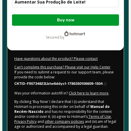
Aumentar Sua Produção de Leite!
Total
Buy now
of
$14.00
secured by
Have questions about the product? Please contact
Can't complete this purchase? Please visit our Help Center
If you need to submit a request to our support team, please
provide the code below:
CKTID-F95734823Lbtw6ddyc1-1786350106609-1504
Was your information autofill in?
Click here to learn more
.
By clicking 'Buy Now' I declare that I (i) understand that
Hotmart is processing this order on behalf of
Manual do
Recém-Nascido
and has no responsibility for the content
and/or control over it; (ii) agree to Hotmart’s
Terms of Use
,
Privacy Policy
and
other company policies
and (iii) am of legal
age or authorized and accompanied by a legal guardian.