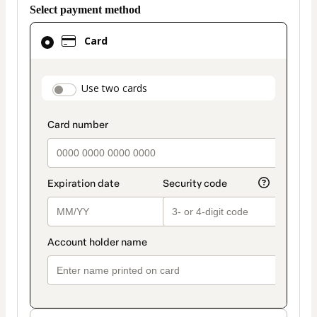
Select payment method
Card
Card
selected
as
payment
payment_data.section_title_v2
Use two cards
method