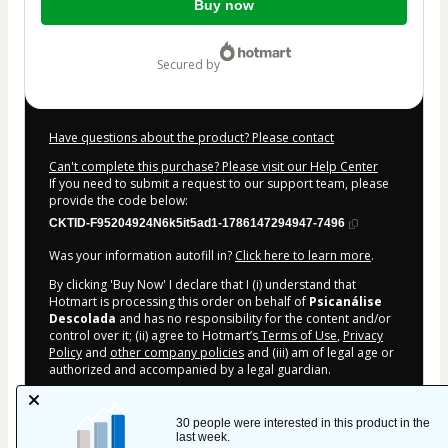
Buy now
of
$62.00
secured by
Have questions about the product? Please contact
Can't complete this purchase? Please visit our Help Center
If you need to submit a request to our support team, please
provide the code below:
CKTID-F95204924N6k5it5ad1-1786147294947-7496
Was your information autofill in?
Click here to learn more
.
By clicking 'Buy Now' I declare that I (i) understand that
Hotmart is processing this order on behalf of
Psicanálise
Descolada
and has no responsibility for the content and/or
control over it; (ii) agree to Hotmart’s
Terms of Use
,
Privacy
Policy
and
other company policies
and (iii) am of legal age or
authorized and accompanied by a legal guardian.
Learn more about your purchase
here
.
30 people were interested in this product in the
Hotmart ©
2026
- All rights reserved
last week.
2026-08-08T00:03:17.574Z
REF.