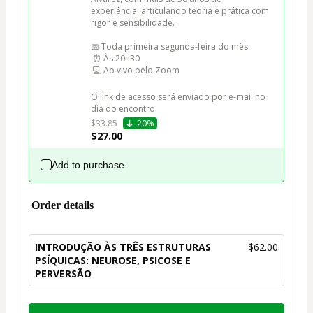
experiência, articulando teoria e prática com 
rigor e sensibilidade.

📅 Toda primeira segunda-feira do mês

 ⏰ Às 20h30

 💻 Ao vivo pelo Zoom 

O link de acesso será enviado por e-mail no 
dia do encontro.
$33.85
20%
$27.00
Add to purchase
Order details
INTRODUÇÃO ÀS TRÊS ESTRUTURAS
$62.00
PSÍQUICAS: NEUROSE, PSICOSE E
PERVERSÃO
Total