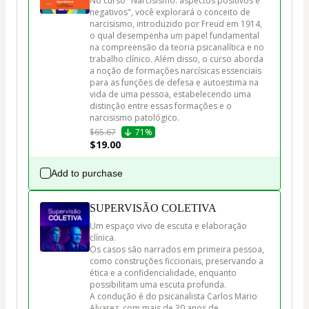
No curso "Narcisismo: aspectos positivos e 
negativos", você explorará o conceito de 
narcisismo, introduzido por Freud em 1914, 
o qual desempenha um papel fundamental 
na compreensão da teoria psicanalítica e no 
trabalho clínico. Além disso, o curso aborda 
a noção de formações narcísicas essenciais 
para as funções de defesa e autoestima na 
vida de uma pessoa, estabelecendo uma 
distinção entre essas formações e o 
narcisismo patológico. 
$65.67
71%
$19.00
Add to purchase
SUPERVISÃO COLETIVA
Um espaço vivo de escuta e elaboração 
clínica.

Os casos são narrados em primeira pessoa, 
como construções ficcionais, preservando a 
ética e a confidencialidade, enquanto 
possibilitam uma escuta profunda.

A condução é do psicanalista Carlos Mario 
Alvarez, com mais de 30 anos de 