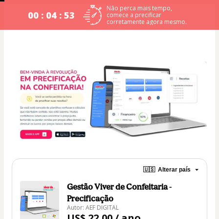
Não perca mais tempo,
00 : 04 : 52
comece a precificar
corretamente agora mesmo.
🇺🇸
Alterar país
Gestão Viver de Confeitaria -
Precificação
Autor: AEF DIGITAL
US$ 22,00 / ano