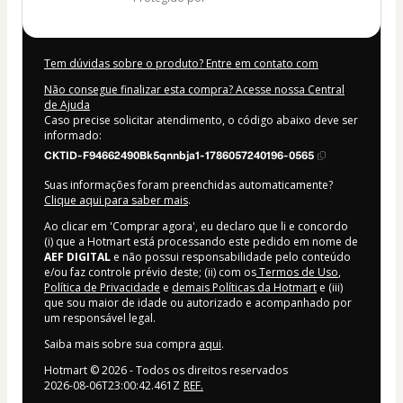
Tem dúvidas sobre o produto? Entre em contato com
Não consegue finalizar esta compra? Acesse nossa Central
de Ajuda
Caso precise solicitar atendimento, o código abaixo deve ser
informado:
CKTID-F94662490Bk5qnnbja1-1786057240196-0565
Suas informações foram preenchidas automaticamente?
Clique aqui para saber mais
.
Ao clicar em 'Comprar agora', eu declaro que li e concordo
(i) que a Hotmart está processando este pedido em nome de
AEF DIGITAL
e não possui responsabilidade pelo conteúdo
e/ou faz controle prévio deste; (ii) com os
Termos de Uso
,
Política de Privacidade
e
demais Políticas da Hotmart
e (iii)
que sou maior de idade ou autorizado e acompanhado por
um responsável legal.
Saiba mais sobre sua compra
aqui
.
Hotmart ©
2026
- Todos os direitos reservados
2026-08-06T23:00:42.461Z
REF.