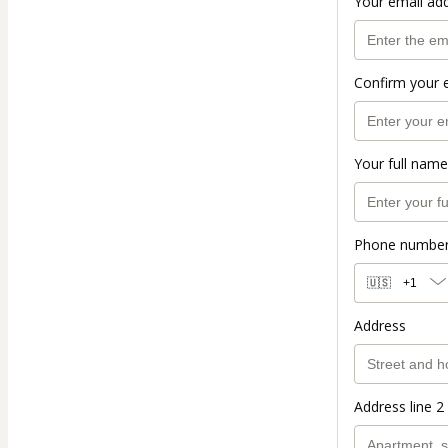
Your email ad
Confirm your 
Your full name
Phone numbe
🇺🇸
+1
Address
Address line 2 