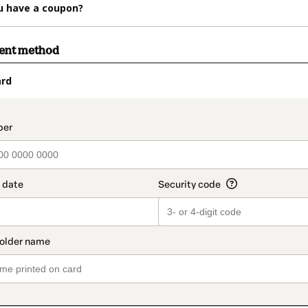
u have a coupon?
ment method
ard
t_data.section_title_v2