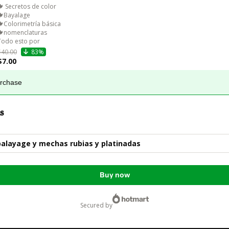
🍁 Secretos de color 

🍁Bayalage 

🍁Colorimetría básica 

🍁nomenclaturas 

Todo esto por 
$40.00
83%
$7.00
urchase
s
alayage y mechas rubias y platinadas
Buy now
secured by