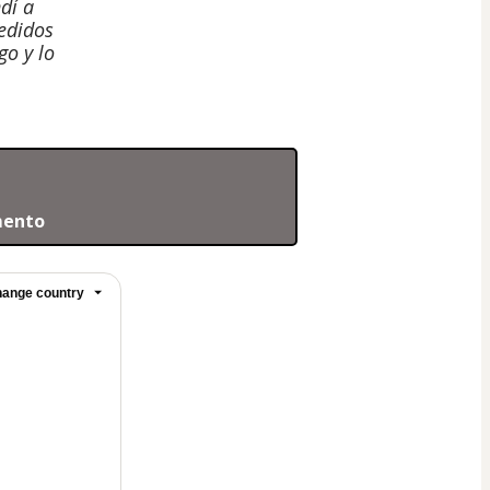
dí a
pedidos
go y lo
mento 
ange country