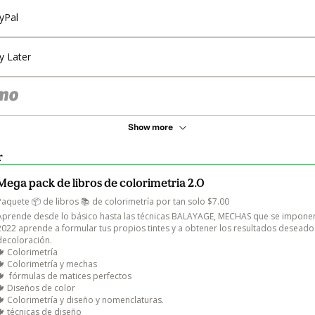
yPal
y Later
Show more
r
Mega pack de libros de colorimetria 2.0
Paquete 📦 de libros 📚 de colorimetría por tan solo $7.00

Aprende desde lo básico hasta las técnicas BALAYAGE, MECHAS que se imponen,
2022 aprende a formular tus propios tintes y a obtener los resultados deseado
decoloración.

🍁 Colorimetría 

🍁 Colorimetría y mechas 

🍁  fórmulas de matices perfectos 

🍁 Diseños de color 

🍁 Colorimetría y diseño y nomenclaturas.

🍁 técnicas de diseño
