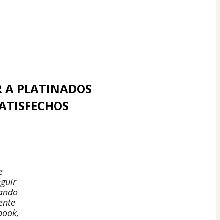
 A PLATINADOS 
SATISFECHOS 
e
guir
rando
ente
book,