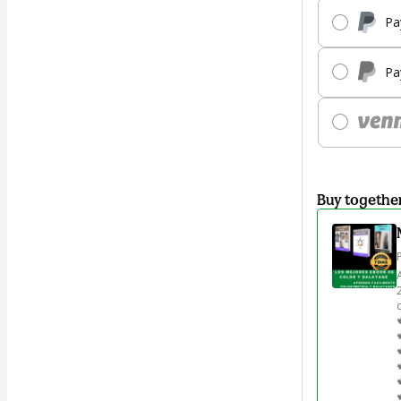
Pa
Pa
Buy togethe