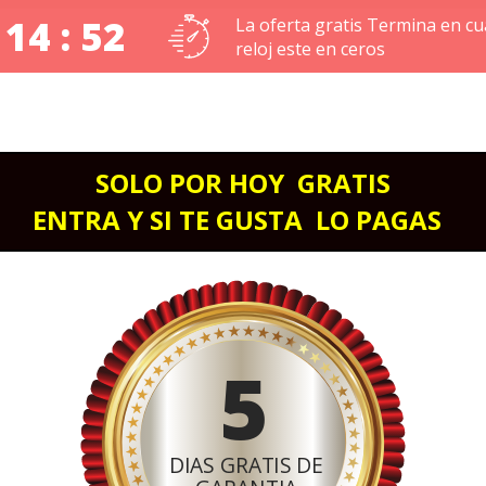
 14 : 52
La oferta gratis Termina en cu
reloj este en ceros
SOLO POR HOY  GRATIS
ENTRA Y SI TE GUSTA  LO PAGAS 
5
DIAS GRATIS DE