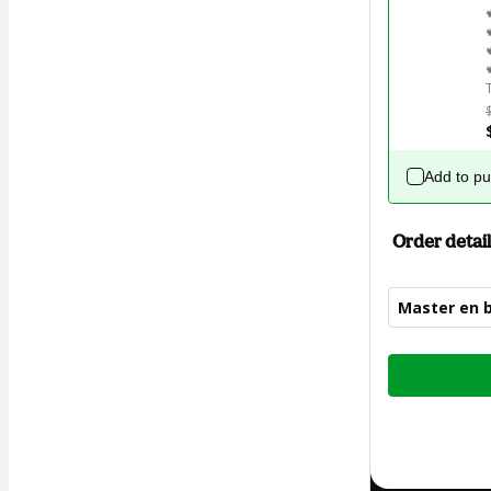
Add to p
Order detail
Master en b
Total
of
$47.73