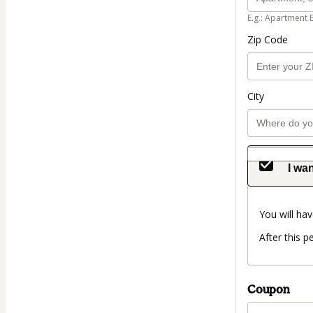
E.g.: Apartment 
Zip Code
City
I wan
You will hav
After this p
Coupon