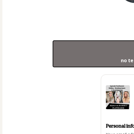
no te
Personal inf