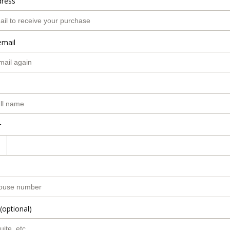
dress
email
r
(optional)