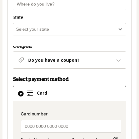
State
Coupon
Do you have a coupon?
Select payment method
Card
Card
selected
as
payment
payment_data.section_title_v2
method