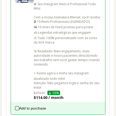
💎 Seu Instagram Ativo e Profissional Todo 
Mês!

Com a nossa Assinatura Mensal, você recebe:

🎬 10 Reels Profissionais LEGENDADOS

🖼️ 10 Artes de Feed prontas para postar

✍️ Legendas estratégicas que engajam

🎨 Tudo 100% personalizado com as cores 
da SUA marca

🚀 Resultado: Mais engajamento, mais 
autoridade e novos pacientes descobrindo 
seu trabalho sem você gastar tempo criando 
conteúdo.

⚡ Assine agora e tenha seu Instagram 
atualizado todo mês!

Atenção: Não pegamos login e senha do seu 
Insta!
$270.31
58%
$114.00 / month
Add to purchase