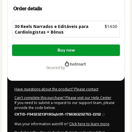
Order details
30 Reels Narrados e Editáveis para
$14.00
Cardiologistas + Bônus
Total
Buy now
of
$14.00
secured by
Have questions about the product? Please contact
Can't complete this purchase? Please visit our Help Center
If you need to submit a request to our support team, please
provide the code below:
CKTID-F94323213Ft9i3qbt91-1786363252753-2252
Was your information autofill in?
Click here to learn more
.