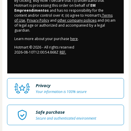
By clicking 'Buy Now' I declare that I (i) understand that
Hotmart is processing this order on behalf of
EM
Empreendimentos
and has no responsibility for the
content and/or control over it; (ii) agree to Hotmart’s
Terms
of Use
,
Privacy Policy
and
other company policies
and (iii) am
of legal age or authorized and accompanied by a legal
guardian.
Learn more about your purchase
here
.
Hotmart ©
2026
- All rights reserved
2026-08-10T12:00:54.868Z
REF.
Privacy
Your information is 100% secure
Safe purchase
Secure and authenticated environment