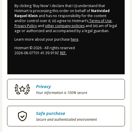
By clicking 'Buy Now' I declare that I (i) understand that
Hotmart is processing this order on behalf of
Natividad
Raquel Klein
and has no responsibility for the content
and/or control over it; (ii) agree to Hotmart’s
Terms of Use
,
Privacy Policy
and
other company policies
and (iii) am of legal
age or authorized and accompanied by a legal guardian.
Learn more about your purchase
here
.
Hotmart ©
2026
- All rights reserved
2026-08-07T01:41:39.919Z
REF.
Privacy
Your information is 100% secure
Safe purchase
Secure and authenticated environment