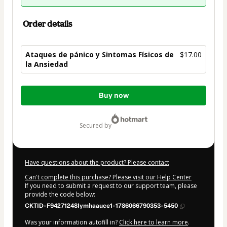
Order details
Ataques de pánico y Sintomas Físicos de
$17.00
la Ansiedad
Total
Buy now
of
$17.00
secured by
Have questions about the product? Please contact
Can't complete this purchase? Please visit our Help Center
If you need to submit a request to our support team, please
provide the code below:
CKTID-F94271248Iymhaauce1-1786066790353-5450
Was your information autofill in?
Click here to learn more
.