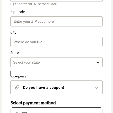
E.g.: Apartment B2, second floor.
Zip Code
City
State
Coupon
Do you have a coupon?
Select payment method
Card