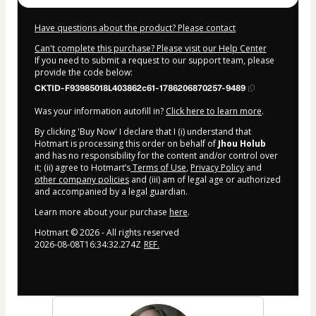
Have questions about the product? Please contact
Can't complete this purchase? Please visit our Help Center
If you need to submit a request to our support team, please
provide the code below:
CKTID-F93985018L403862c61-1786206870257-9489
Was your information autofill in?
Click here to learn more
.
By clicking 'Buy Now' I declare that I (i) understand that
Hotmart is processing this order on behalf of
Jhou Holub
and has no responsibility for the content and/or control over
it; (ii) agree to Hotmart’s
Terms of Use
,
Privacy Policy
and
other company policies
and (iii) am of legal age or authorized
and accompanied by a legal guardian.
Learn more about your purchase
here
.
Hotmart ©
2026
- All rights reserved
2026-08-08T16:34:32.274Z
REF.