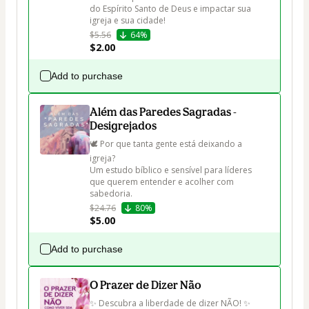
do Espírito Santo de Deus e impactar sua 
igreja e sua cidade!
$5.56
64%
$2.00
Add to purchase
Além das Paredes Sagradas -
Desigrejados
🕊️ Por que tanta gente está deixando a 
igreja?

Um estudo bíblico e sensível para líderes 
que querem entender e acolher com 
sabedoria.
$24.76
80%
$5.00
Add to purchase
O Prazer de Dizer Não
✨ Descubra a liberdade de dizer NÃO! ✨
