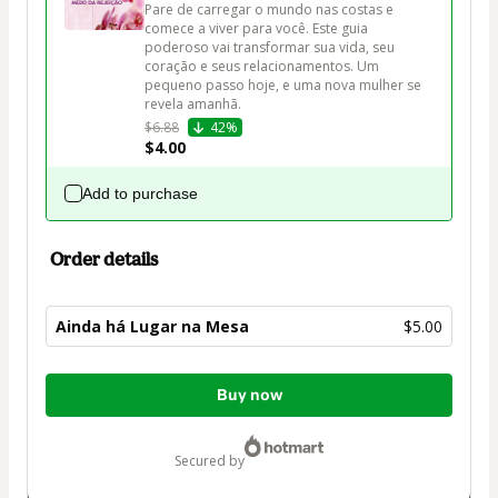
Pare de carregar o mundo nas costas e 
comece a viver para você. Este guia 
poderoso vai transformar sua vida, seu 
coração e seus relacionamentos. Um 
pequeno passo hoje, e uma nova mulher se 
revela amanhã.
$6.88
42%
$4.00
Add to purchase
Order details
Ainda há Lugar na Mesa
$5.00
Total
Buy now
of
$5.00
secured by