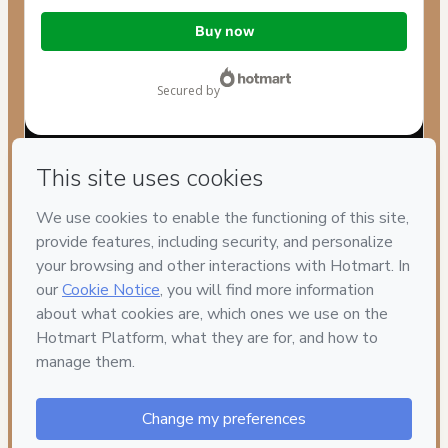
Total
Buy now
of
$7.99
secured by
Have questions about the product? Please contact
Can't complete this purchase? Please visit our Help Center
If you need to submit a request to our support team, please
provide the code below:
CKTID-F93627240O1-1786093765041-6657
Was your information autofill in?
Click here to learn more
.
By clicking 'Buy Now' I declare that I (i) understand that
Hotmart is processing this order on behalf of
Asgard
Crosby Quintero
and has no responsibility for the content
and/or control over it; (ii) agree to Hotmart’s
Terms of Use
,
Privacy Policy
and
other company policies
and (iii) am of legal
age or authorized and accompanied by a legal guardian.
Learn more about your purchase
here
.