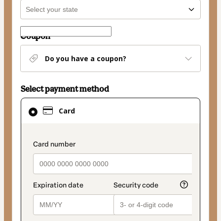
Coupon
Do you have a coupon?
Select payment method
Card
Card
selected
as
payment
payment_data.section_title_v2
method