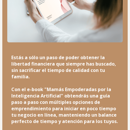
Estás a sólo un paso de poder obtener la 
libertad financiera que siempre has buscado, 
sin sacrificar el tiempo de calidad con tu 
familia.
Con el e-book "Mamás Empoderadas por la 
Inteligencia Artificial" obtendrás una guía 
paso a paso con múltiples opciones de 
emprendimiento para iniciar en poco tiempo 
tu negocio en línea, manteniendo un balance 
perfecto de tiempo y atención para los tuyos. 