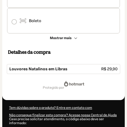
Boleto
Mostrar mais
Detalhes da compra
Louvores Natalinos em Libras
R$ 29,90
Total
de
protegido por
R$ 29,90
Tem dúvidas sobre o produto? Entre em contato com
Não consegue finalizar esta compra? Acesse nossa Central de Ajuda
Caso precise solicitar atendimento, o código abaixo deve ser
informado: