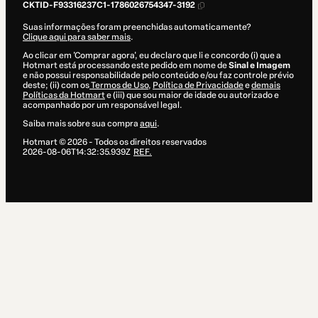
CKTID-F93316237C1-1786026754347-3192
Suas informações foram preenchidas automaticamente?
Clique aqui para saber mais
.
Ao clicar em 'Comprar agora', eu declaro que li e concordo (i) que a
Hotmart está processando este pedido em nome de
Sinal e Imagem
e não possui responsabilidade pelo conteúdo e/ou faz controle prévio
deste; (ii) com os
Termos de Uso
,
Política de Privacidade
e
demais
Políticas da Hotmart
e (iii) que sou maior de idade ou autorizado e
acompanhado por um responsável legal.
Saiba mais sobre sua compra
aqui
.
Hotmart ©
2026
- Todos os direitos reservados
2026-08-06T14:32:35.939Z
REF.