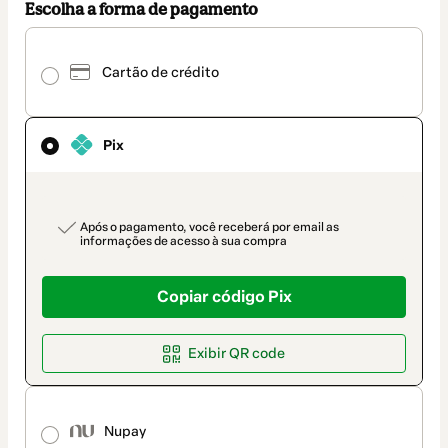
Escolha a forma de pagamento
Pix
selecionado
Cartão de crédito
como
método
de
pagamento
Pix
payment_data.section_title_v2
Após o pagamento, você receberá por email as
informações de acesso à sua compra
Copiar código Pix
Exibir QR code
Nupay