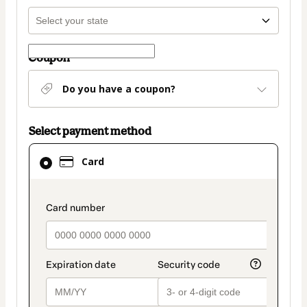
Coupon
Do you have a coupon?
Select payment method
Card
Card
selected
as
payment
payment_data.section_title_v2
method