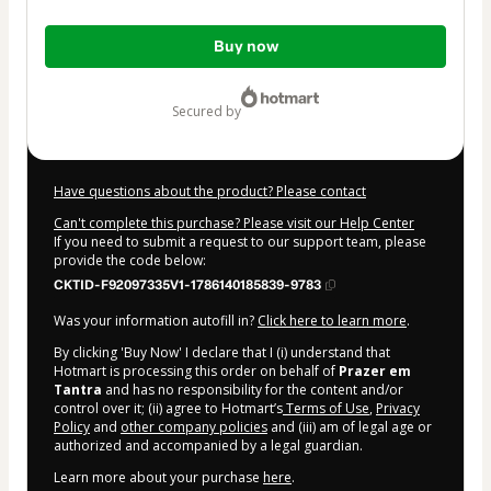
Total
Buy now
of
$7.00
secured by
Have questions about the product? Please contact
Can't complete this purchase? Please visit our Help Center
If you need to submit a request to our support team, please
provide the code below:
CKTID-F92097335V1-1786140185839-9783
Was your information autofill in?
Click here to learn more
.
By clicking 'Buy Now' I declare that I (i) understand that
Hotmart is processing this order on behalf of
Prazer em
Tantra
and has no responsibility for the content and/or
control over it; (ii) agree to Hotmart’s
Terms of Use
,
Privacy
Policy
and
other company policies
and (iii) am of legal age or
authorized and accompanied by a legal guardian.
Learn more about your purchase
here
.