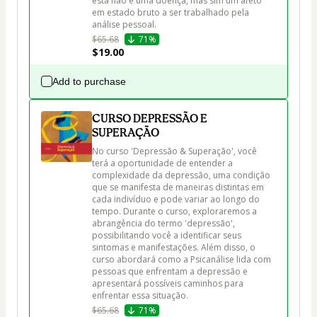
esta não é uma doença, mas sim um afeto 
em estado bruto a ser trabalhado pela 
análise pessoal.
$65.68
71%
$19.00
Add to purchase
CURSO DEPRESSÃO E
SUPERAÇÃO
No curso 'Depressão & Superação', você 
terá a oportunidade de entender a 
complexidade da depressão, uma condição 
que se manifesta de maneiras distintas em 
cada indivíduo e pode variar ao longo do 
tempo. Durante o curso, exploraremos a 
abrangência do termo 'depressão', 
possibilitando você a identificar seus 
sintomas e manifestações. Além disso, o 
curso abordará como a Psicanálise lida com 
pessoas que enfrentam a depressão e 
apresentará possíveis caminhos para 
enfrentar essa situação.
$65.68
71%