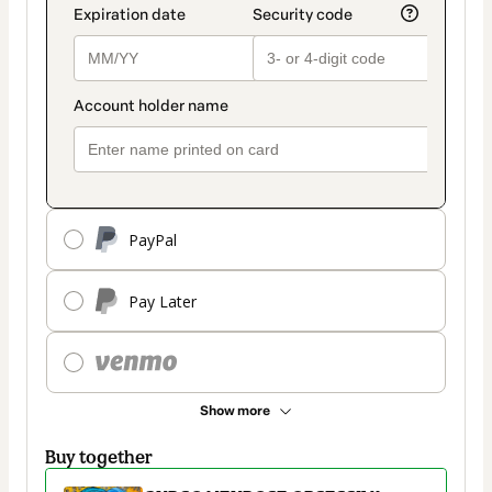
PayPal
Pay Later
Show more
Buy together