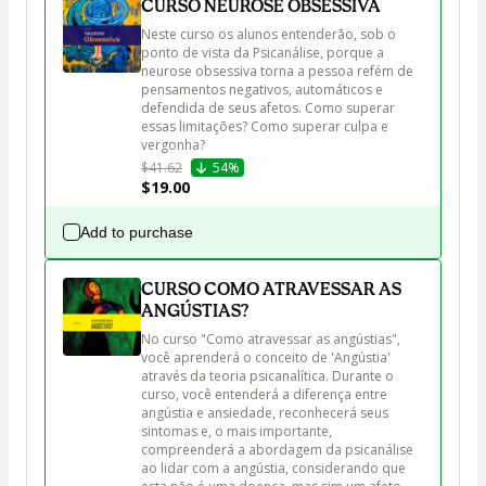
CURSO NEUROSE OBSESSIVA
Neste curso os alunos entenderão, sob o 
ponto de vista da Psicanálise, porque a 
neurose obsessiva torna a pessoa refém de 
pensamentos negativos, automáticos e 
defendida de seus afetos. Como superar 
essas limitações? Como superar culpa e 
vergonha?
$41.62
54%
$19.00
Add to purchase
CURSO COMO ATRAVESSAR AS
ANGÚSTIAS?
No curso "Como atravessar as angústias", 
você aprenderá o conceito de 'Angústia' 
através da teoria psicanalítica. Durante o 
curso, você entenderá a diferença entre 
angústia e ansiedade, reconhecerá seus 
sintomas e, o mais importante, 
compreenderá a abordagem da psicanálise 
ao lidar com a angústia, considerando que 