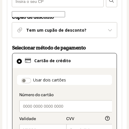
Cupão de desconto
Tem um cupão de desconto?
Selecionar método de pagamento
Cartão
Cartão de crédito
de
crédito
selecionado
payment_data.section_title_v2
Usar dois cartões
como
método
de
pagamento