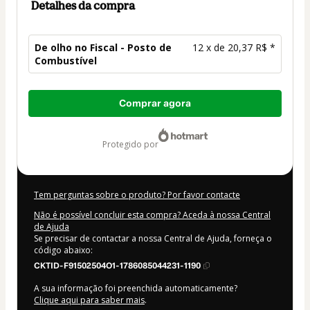
Detalhes da compra
De olho no Fiscal - Posto de
12 x de 20,37 R$ *
Combustível
Total
Comprar agora
de
244,44 R$
protegido por
Tem perguntas sobre o produto? Por favor contacte
Não é possível concluir esta compra? Aceda à nossa Central
de Ajuda
Se precisar de contactar a nossa Central de Ajuda, forneça o
código abaixo:
CKTID-F91502504O1-1786085044231-1190
A sua informação foi preenchida automaticamente?
Clique aqui para saber mais
.