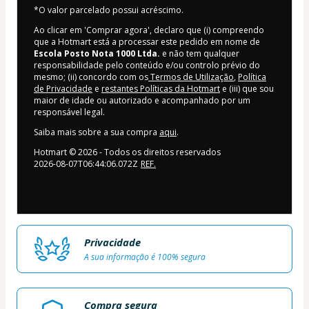
*O valor parcelado possui acréscimo.
Ao clicar em 'Comprar agora', declaro que (i) compreendo
que a Hotmart está a processar este pedido em nome de
Escola Posto Nota 1000 Ltda.
e não tem qualquer
responsabilidade pelo conteúdo e/ou controlo prévio do
mesmo; (ii) concordo com os
Termos de Utilização
,
Política
de Privacidade
e
restantes Políticas da Hotmart
e (iii) que sou
maior de idade ou autorizado e acompanhado por um
responsável legal.
Saiba mais sobre a sua compra
aqui
.
Hotmart ©
2026
- Todos os direitos reservados
2026-08-07T06:44:06.072Z
REF.
Privacidade
A sua informação é 100% segura
Compra segura