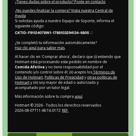
¿Tienes dudas sobre el producto? Ponte en contacto
¿No puedes finalizar la compra? Visita nuestra Central de
Ayuda
Si solicitas ayuda a nuestro Equipo de Soporte, informa el
siguiente código:
CKTID-F91124078W1-1786103294134-6805
¿Se completó tu información automáticamente?
Haz clic aquí para saber más
.
Al hacer clic en 'Comprar ahora', declaro que (i) entiendo que
Hotmart está procesando este pedido en nombre de
Comida Afetiva
y no tiene responsabilidad por el
contenido y/o control sobre él; (ii) acepto los
Términos de
Uso de Hotmart
,
Políticas de Privacidad
y
otras políticas de
Hotmart
y (iii) soy mayor de edad o autorizado y
acompañado por un tutor legal.
Más información sobre tu compra
aquí
.
Hotmart ©
2026
- Todos los derechos reservados
2026-08-07T11:48:16.017Z
REF.