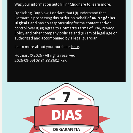
Was your information autofill in?
Click here to learn more
.
By clicking 'Buy Now' I declare that I (i) understand that
Hotmart is processing this order on behalf of
AR Negócios
Digitais
and has no responsibility for the content and/or
control over it; (ii) agree to Hotmart’s
Terms of Use
,
Privacy
Policy
and
other company policies
and (iii) am of legal age or
authorized and accompanied by a legal guardian.
Learn more about your purchase
here
.
Hotmart ©
2026
- All rights reserved
2026-08-09T03:31:33.360Z
REF.
7
DIAS
DE GARANTIA