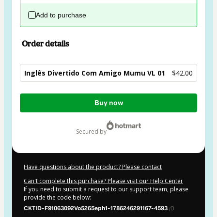
Add to purchase
Order details
Inglês Divertido Com Amigo Mumu VL 01
$42.00
Total
Buy now
of
$42.00
secured by
Have questions about the product? Please contact
Can't complete this purchase? Please visit our Help Center
If you need to submit a request to our support team, please
provide the code below:
CKTID-F91063092Vo5265eph1-1786246291167-4593