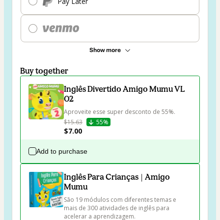
Pay Later
Show more
Buy together
Inglês Divertido Amigo Mumu VL
02
Aproveite esse super desconto de 55%.
$15.63
55%
$7.00
Add to purchase
Inglês Para Crianças | Amigo
Mumu
São 19 módulos com diferentes temas e 
mais de 300 atividades de inglês para 
acelerar a aprendizagem.