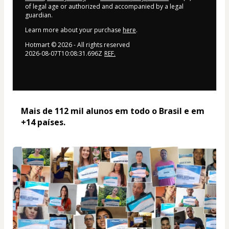
of legal age or authorized and accompanied by a legal
guardian.
Learn more about your purchase
here
.
Hotmart ©
2026
- All rights reserved
2026-08-07T10:08:31.696Z
REF.
Mais de 112 mil alunos em todo o Brasil e em 
+14 países. 