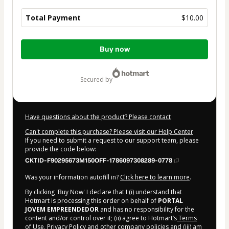
Total Payment
$10.00
Total
Buy now
of
$10.00
secured by
Have questions about the product? Please contact
Can't complete this purchase? Please visit our Help Center
If you need to submit a request to our support team, please
provide the code below:
CKTID-F90295673M150OFF-1786097308289-0778
Was your information autofill in?
Click here to learn more
.
By clicking 'Buy Now' I declare that I (i) understand that
Hotmart is processing this order on behalf of
PORTAL
JOVEM EMPREENDEDOR
and has no responsibility for the
content and/or control over it; (ii) agree to Hotmart’s
Terms
of Use
,
Privacy Policy
and
other company policies
and (iii) am