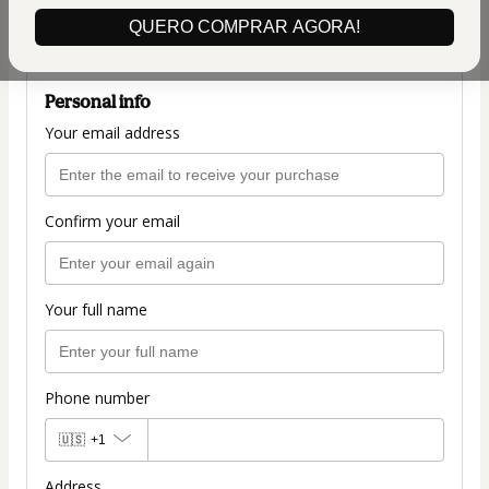
(+ applicable taxes.
Click here
for more
QUERO COMPRAR AGORA!
information)
Personal info
Your email address
Confirm your email
Your full name
Phone number
🇺🇸
+1
Address