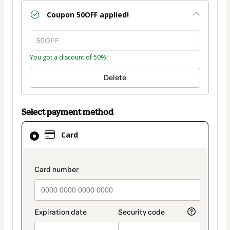
Coupon
50OFF
applied!
You got a discount of 50%!
Delete
Select payment method
Card
Card
selected
as
payment
payment_data.section_title_v2
method