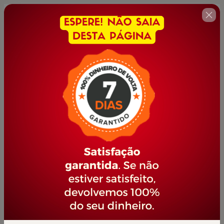
🇺🇸
Change country
EXTENSÃO DE CÍLIOS
Author: PORTAL JOVEM EMPREENDEDOR
$10.00