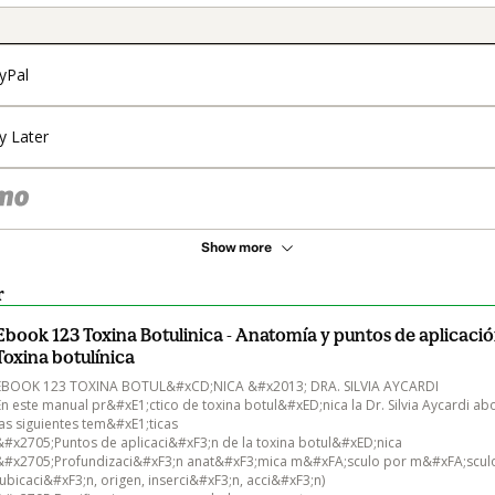
yPal
y Later
Show more
r
Ebook 123 Toxina Botulinica - Anatomía y puntos de aplicaci
Toxina botulínica
EBOOK 123 TOXINA BOTUL&#xCD;NICA &#x2013; DRA. SILVIA AYCARDI

En este manual pr&#xE1;ctico de toxina botul&#xED;nica la Dr. Silvia Aycardi a
las siguientes tem&#xE1;ticas

&#x2705;Puntos de aplicaci&#xF3;n de la toxina botul&#xED;nica

&#x2705;Profundizaci&#xF3;n anat&#xF3;mica m&#xFA;sculo por m&#xFA;scul
(ubicaci&#xF3;n, origen, inserci&#xF3;n, acci&#xF3;n)
