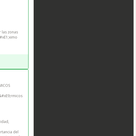
 las zonas 
&#xE1;ximo 
MICOS 
&#xE9;rmicos 
idad, 
rtancia del 