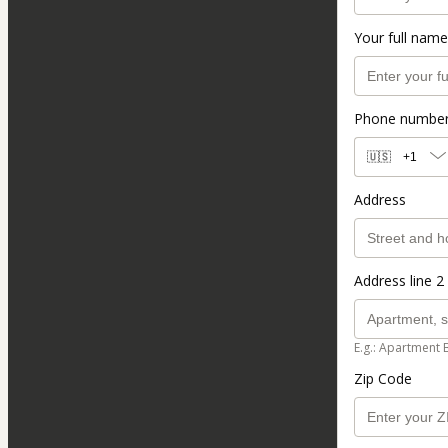
Your full name
Phone numbe
🇺🇸
+1
Address
Address line 2 
E.g.: Apartment 
Zip Code