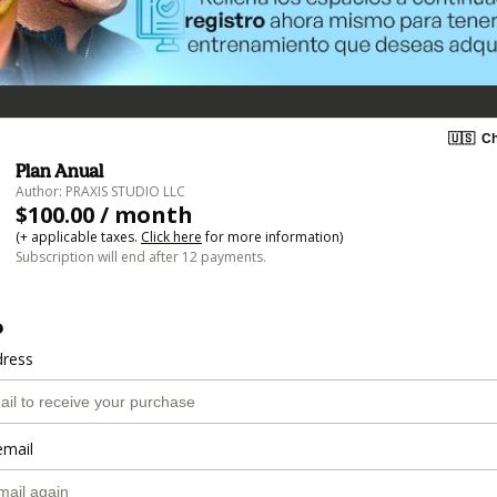
🇺🇸
Ch
Plan Anual
Author: PRAXIS STUDIO LLC
$100.00 / month
(+ applicable taxes.
Click here
for more information)
Subscription will end after 12 payments.
o
dress
email