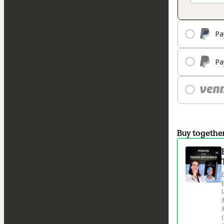
Pa
Pa
Buy togethe