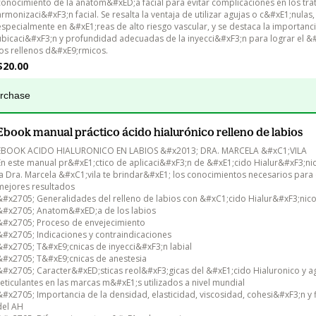
conocimiento de la anatom&#xED;a facial para evitar complicaciones en los tra
armonizaci&#xF3;n facial. Se resalta la ventaja de utilizar agujas o c&#xE1;nulas,
especialmente en &#xE1;reas de alto riesgo vascular, y se destaca la importanci
ubicaci&#xF3;n y profundidad adecuadas de la inyecci&#xF3;n para lograr el &#
$20.00
urchase
Ebook manual práctico ácido hialurónico relleno de labios
EBOOK ACIDO HIALURONICO EN LABIOS &#x2013; DRA. MARCELA &#xC1;VILA

En este manual pr&#xE1;ctico de aplicaci&#xF3;n de &#xE1;cido Hialur&#xF3;nic
la Dra. Marcela &#xC1;vila te brindar&#xE1; los conocimientos necesarios para 
mejores resultados

&#x2705; Generalidades del relleno de labios con &#xC1;cido Hialur&#xF3;nico
&#x2705; Anatom&#xED;a de los labios

&#x2705; Proceso de envejecimiento

&#x2705; Indicaciones y contraindicaciones

&#x2705; T&#xE9;cnicas de inyecci&#xF3;n labial

&#x2705; T&#xE9;cnicas de anestesia

&#x2705; Caracter&#xED;sticas reol&#xF3;gicas del &#xE1;cido Hialuronico y a
reticulantes en las marcas m&#xE1;s utilizados a nivel mundial

&#x2705; Importancia de la densidad, elasticidad, viscosidad, cohesi&#xF3;n y f
del AH
