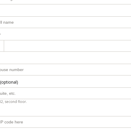
r
(optional)
B2, second floor.