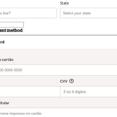
State
ment method
ard
t_data.section_title_v2