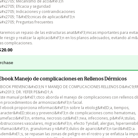
&#x2705; Mecanismo de acci&#xF3;n

&#x2705; Eficacia y seguridad

&#x2705; Indicaciones y contraindicaciones

&#x2705; T&#xE9;cnicas de aplicaci&#xF3;n

&#x2705; Preguntas frecuentes

Haremos un repaso de las estructuras anat&#xF3;micas importantes para evitar
de riesgo y realizar la aplicaci&#xF3;n en los planos adecuados, evitando al m
$20.00
urchase
Ebook Manejo de complicaciones en Rellenos Dérmicos
EBOOK PREVENCI&#xD3;N Y MANEJO DE COMPLICACIONES RELLENOS D&#xC9;R
&#x2013; DR. YEFER PE&#xD1;A

Este manual pr&#xE1;ctico aborda el manejo de complicaciones con rellenos d
en procedimientos de armonizaci&#xF3;n facial.

El ebook proporciona informaci&#xF3;n sobre la etiolog&#xED;a, tiempos, 
caracter&#xED;sticas y prevenci&#xF3;n de complicaciones como hematomas, 
tumefacci&#xF3;n, eritema, necrosis cut&#xE1;nea, infecciones, p&#xFA;stulas, 
obstrucciones vasculares, migraci&#xF3;n, efecto Tyndall, alergias, hipersensibil
inflamaci&#xF3;n, granulomas y n&#xF3;dulos de aparici&#xF3;n tard&#xED;a.

Adem&#xE1;s, se repasan las zonas de peligro en el rostro y se enfatiza la impo