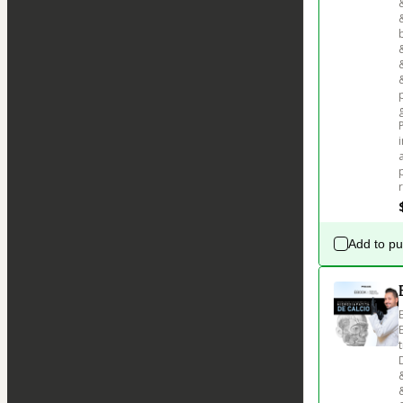
g
Add to p