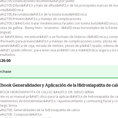
&#x2705;Dosificaciones recomendadas por punto

&#x2705;Diluci&#xF3;n y halo de difusi&#xF3;n de las principales marcas de tox
botul&#xED;nica

&#x2705;Reconstituci&#xF3;n de la toxina botul&#xED;nica

&#x2705;Prevenci&#xF3;n y manejo de complicaciones

&#x2705;C&#xF3;mo tratar inesteticismos faciales con toxina botul&#xED;nica (g
patas de gallina - Bunny lines - bruxismo - l&#xED;neas horizontales de la frente 
ingival)

Por &#xFA;ltimo, encontrar&#xE1;s un formato de historia cl&#xED;nica y conse
informado para prevenci&#xF3;n y manejo de complicaciones como: ptosis de c
asimetr&#xED;a de ceja, mirada de mefisto, ptosis de p&#xE1;rpado, edema de
p&#xE1;rpado inferior; para tener una pr&#xE1;ctica m&#xE9;dica segura y los 
$20.00
urchase
Ebook Generalidades y Aplicación de la Hidroxiapatita de cal
EBOOK HIDROXIAPATITA DE CALCIO &#x2013; DR. DIEGO SERNA

Este es un manual pr&#xE1;ctico para la aplicaci&#xF3;n de hidroxiapatita de ca
tratamientos de bioestimulaci&#xF3;n, rejuvenecimiento y contouring facial y cor
Diego Serna.

&#x2705; Generalidades de la hidroxiapatita de calcio

&#x2705; Composici&#xF3;n
