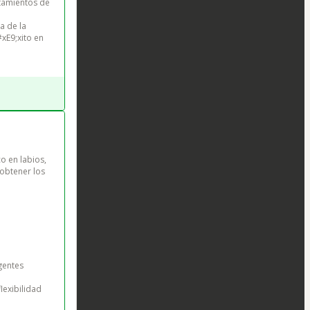
tamientos de 
 
a de la 
xE9;xito en 
o en labios, 
obtener los 


gentes 
lexibilidad 