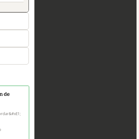
ón de
bordar&#xE1; 
o 