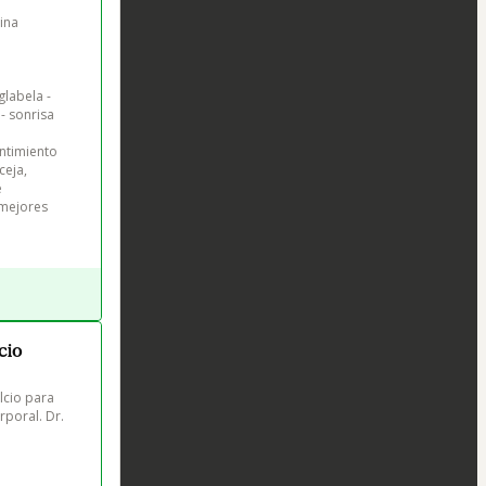
ina 
labela - 
- sonrisa 
ntimiento 
eja, 
 
mejores 
cio
lcio para 
poral. Dr. 