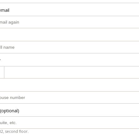
email
r
(optional)
B2, second floor.