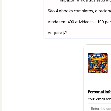
impactar a vida dos seus al
São 4 ebooks completos, direcion
Ainda tem 400 atividades - 100 pa
Adquira já!
Personal inf
Your email ad