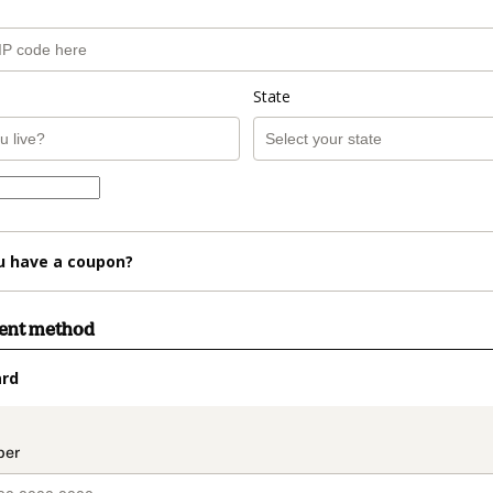
State
u have a coupon?
ment method
ard
t_data.section_title_v2