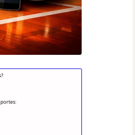
? 
portes: