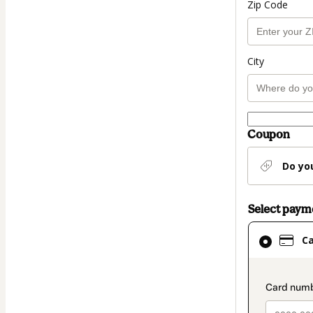
Zip Code
City
Coupon
Do yo
Select pay
Card
C
selected
as
payment
paymen
method