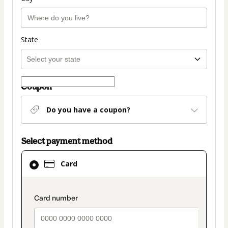
State
Coupon
Do you have a coupon?
Select payment method
Card
Card
selected
as
payment
payment_data.section_title_v2
method