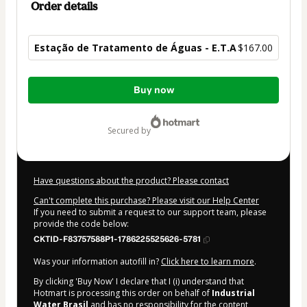
Order details
Estação de Tratamento de Águas - E.T.A
$167.00
Total
Buy now
of
$167.00
secured by
Have questions about the product? Please contact
Can't complete this purchase? Please visit our Help Center
If you need to submit a request to our support team, please
provide the code below:
CKTID-F83757588P1-1786225525626-5781
Was your information autofill in?
Click here to learn more
.
By clicking 'Buy Now' I declare that I (i) understand that
Hotmart is processing this order on behalf of
Industrial
Water Brasil
and has no responsibility for the content