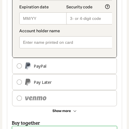
PayPal
Pay Later
Show more
Buy together