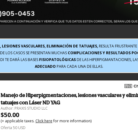
 LESIONES VASCULARES, ELIMINACIÓN DE TATUAJES,
 RESULTA FRUSTRANTE 
DE LOS CASOS SE PRESENTAN MUCHAS 
COMPLICACIONES Y RESULTADOS POC
DI TE DARÁ LAS BASES 
FISIOPATOLÓGICAS
 DE LAS HIPERPIGMANTACIONES, LAS
ADECUADO
 PARA CADA UNA DE ELLAS.
🇺🇸
Ch
Manejo de Hiperpigmentaciones, lesiones vasculares y elim
tatuajes con Láser ND YAG
Author: PRAXIS STUDIO LLC
$50.00
(+ applicable taxes.
Click here
for more information)
Oferta 50 USD