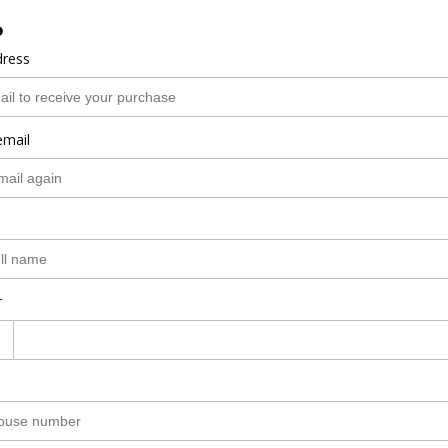
o
dress
email
r