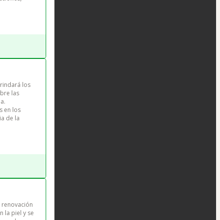
rindará los 
bre las 
a. 
s en los 
a de la 
a renovación 
 la piel y se 