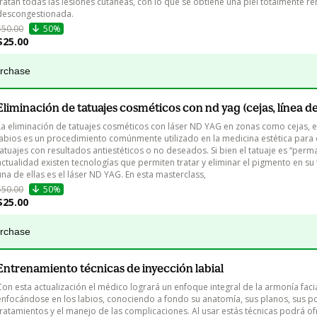
tratan todas las lesiones cutáneas, con lo que se obtiene una piel totalmente r
descongestionada. 
$50.00
50%
$25.00
urchase
Eliminación de tatuajes cosméticos con nd yag (cejas, línea de
La eliminación de tatuajes cosméticos con láser ND YAG en zonas como cejas, ey
labios es un procedimiento comúnmente utilizado en la medicina estética para 
tatuajes con resultados antiestéticos o no deseados. Si bien el tatuaje es “perma
actualidad existen tecnologías que permiten tratar y eliminar el pigmento en su 
una de ellas es el láser ND YAG. En esta masterclass, 
$50.00
50%
$25.00
urchase
Entrenamiento técnicas de inyección labial
Con esta actualización el médico logrará un enfoque integral de la armonía facia
enfocándose en los labios, conociendo a fondo su anatomía, sus planos, sus po
tratamientos y el manejo de las complicaciones. Al usar estás técnicas podrá of