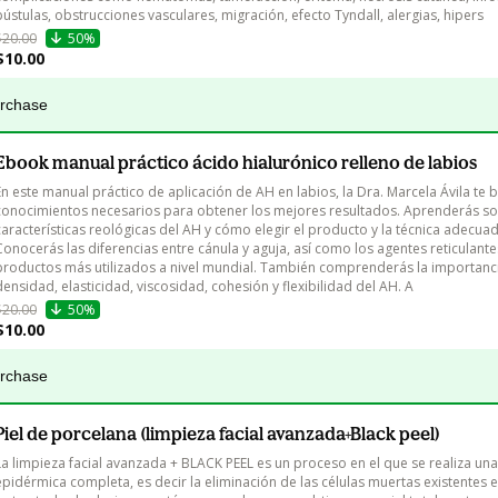
pústulas, obstrucciones vasculares, migración, efecto Tyndall, alergias, hipers
$20.00
50%
$10.00
urchase
Ebook manual práctico ácido hialurónico relleno de labios
En este manual práctico de aplicación de AH en labios, la Dra. Marcela Ávila te b
conocimientos necesarios para obtener los mejores resultados. Aprenderás so
características reológicas del AH y cómo elegir el producto y la técnica adecuad
Conocerás las diferencias entre cánula y aguja, así como los agentes reticulante
productos más utilizados a nivel mundial. También comprenderás la importanci
densidad, elasticidad, viscosidad, cohesión y flexibilidad del AH. A
$20.00
50%
$10.00
urchase
Piel de porcelana (limpieza facial avanzada+Black peel)
La limpieza facial avanzada + BLACK PEEL es un proceso en el que se realiza un
epidérmica completa, es decir la eliminación de las células muertas existentes en