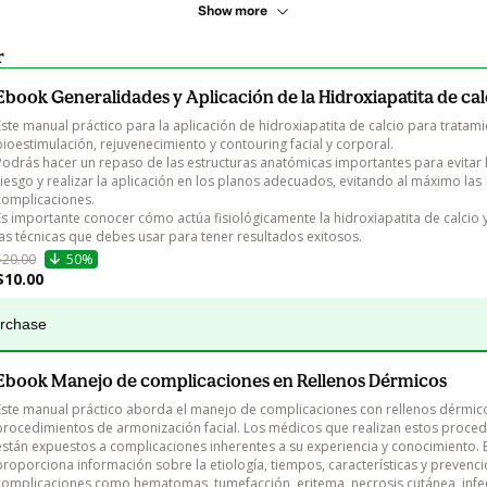
Show more
r
Ebook Generalidades y Aplicación de la Hidroxiapatita de cal
Este manual práctico para la aplicación de hidroxiapatita de calcio para tratam
bioestimulación, rejuvenecimiento y contouring facial y corporal.

Podrás hacer un repaso de las estructuras anatómicas importantes para evitar 
riesgo y realizar la aplicación en los planos adecuados, evitando al máximo las 
complicaciones.

Es importante conocer cómo actúa fisiológicamente la hidroxiapatita de calcio y
$20.00
50%
$10.00
urchase
Ebook Manejo de complicaciones en Rellenos Dérmicos
Este manual práctico aborda el manejo de complicaciones con rellenos dérmic
procedimientos de armonización facial. Los médicos que realizan estos proced
están expuestos a complicaciones inherentes a su experiencia y conocimiento. 
proporciona información sobre la etiología, tiempos, características y prevenci
complicaciones como hematomas, tumefacción, eritema, necrosis cutánea, infec