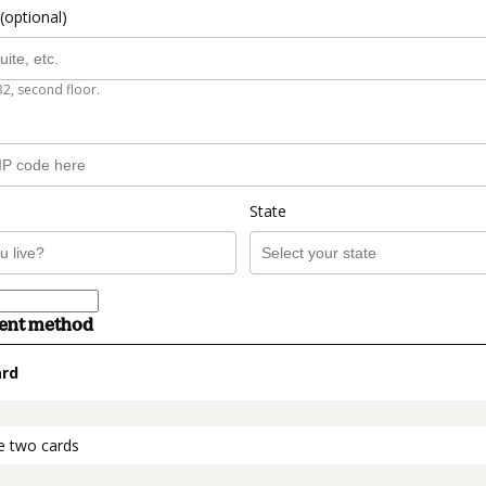
(optional)
B2, second floor.
State
ment method
ard
t_data.section_title_v2
e two cards