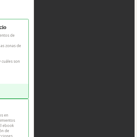
cio
ientos de 
las zonas de 
 cuáles son 
os en 
imientos 
El ebook 
ón de 
ciones, 