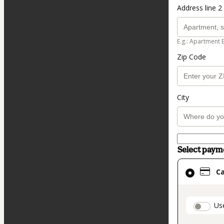
Address line 2 
E.g.: Apartment 
Zip Code
City
Select pay
Card
C
selected
as
payment
paymen
Us
method