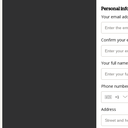
Personal inf
Your email ad
Confirm your 
Your full name
Phone numbe
🇺🇸
+1
Address