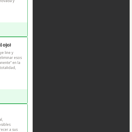
enovada y 
l ojo)
e line y 
eliminar esos 
nente” en la 
totalidad, 
l, 
sibles 
recer a sus 