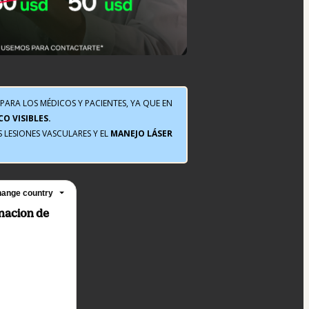
PARA LOS MÉDICOS Y PACIENTES, YA QUE EN 
O VISIBLES.
 LESIONES VASCULARES Y EL 
MANEJO LÁSER 
ange country
inacion de