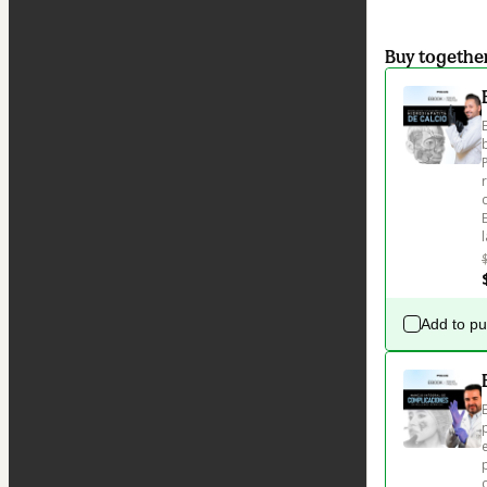
Buy togethe
Add to p