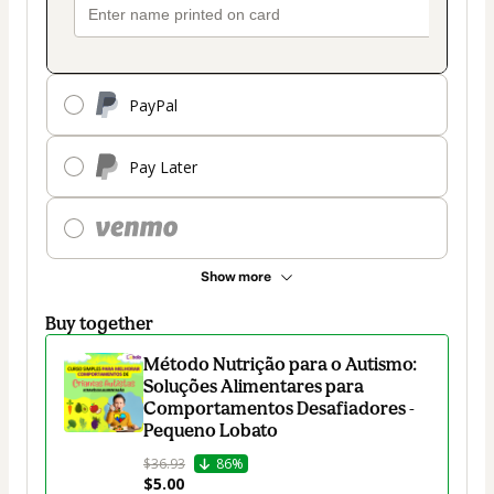
PayPal
Pay Later
Show more
Buy together
Método Nutrição para o Autismo:
Soluções Alimentares para
Comportamentos Desafiadores -
Pequeno Lobato
$36.93
86%
$5.00