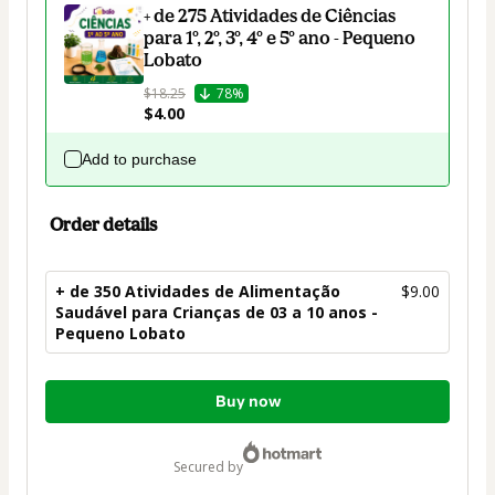
+ de 275 Atividades de Ciências
para 1º, 2º, 3º, 4º e 5º ano - Pequeno
Lobato
$18.25
78%
$4.00
Add to purchase
Order details
+ de 350 Atividades de Alimentação
$9.00
Saudável para Crianças de 03 a 10 anos -
Pequeno Lobato
Total
Buy now
of
$9.00
secured by