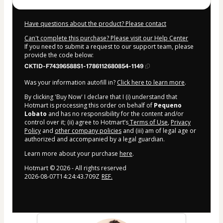
Have questions about the product? Please contact
Can't complete this purchase? Please visit our Help Center
If you need to submit a request to our support team, please
provide the code below:
CKTID-F74396588S1-1786112680854-1149
Was your information autofill in?
Click here to learn more
.
By clicking 'Buy Now' I declare that I (i) understand that
Hotmart is processing this order on behalf of
Pequeno
Lobato
and has no responsibility for the content and/or
control over it; (ii) agree to Hotmart’s
Terms of Use
,
Privacy
Policy
and
other company policies
and (iii) am of legal age or
authorized and accompanied by a legal guardian.
Learn more about your purchase
here
.
Hotmart ©
2026
- All rights reserved
2026-08-07T14:24:43.709Z
REF.