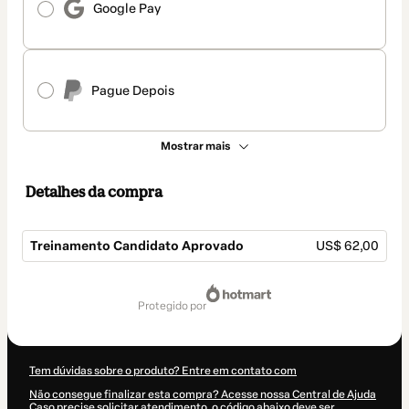
Google Pay
Pague Depois
Mostrar mais
Detalhes da compra
Treinamento Candidato Aprovado
US$ 62,00
Total
de
protegido por
US$ 62,00
Tem dúvidas sobre o produto? Entre em contato com
Não consegue finalizar esta compra? Acesse nossa Central de Ajuda
Caso precise solicitar atendimento, o código abaixo deve ser