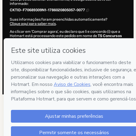
informado:
CKTID-F70689309N1-1786020805057-0077
Suas informações foram preenchidas automaticamente?
Clique aqui para saber mais
.
Ao clicar em 'Comprar agora', eu declaro que li e concordo (i) que a
Hotmart está processando este pedido em nome de
TS Concursos
Públicos
e não possui responsabilidade pelo conteúdo e/ou faz
controle prévio deste; (ii) com os
Termos de Uso
,
Política de
Privacidade
e
demais Políticas da Hotmart
e (iii) que sou maior de
idade ou autorizado e acompanhado por um responsável legal.
Saiba mais sobre sua compra
aqui
.
Hotmart ©
2026
- Todos os direitos reservados
2026-08-06T12:54:35.250Z
REF.