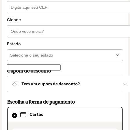
Cidade
Estado
Cupom de desconto
Tem um cupom de desconto?
Escolha a forma de pagamento
Cartão
Cartão
selecionado
como
método