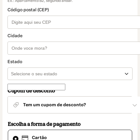
Ex.: Apartamento B2, segundo andar.
Código postal (CEP)
Cidade
Estado
Cupom de desconto
Tem um cupom de desconto?
Escolha a forma de pagamento
Cartão
Cartão
selecionado