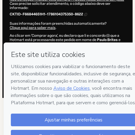
Caso precise solicitar atendimento, o código abaixo deve ser
informado:
CKTID-F66844651H1-1786104375350-8622
Suas informações foram preenchidas automaticamente?
Clique aqui para saber mais
.
Ao clicar em 'Comprar agora', eu declaro que li e concordo (i) que a
Hotmart está processando este pedido em nome de
Paulo Brites
e
não possui responsabilidade pelo conteúdo e/ou faz controle prévio
deste; (ii) com os
Termos de Uso
,
Política de Privacidade
e
demais
Políticas da Hotmart
e (iii) que sou maior de idade ou autorizado e
acompanhado por um responsável legal.
Saiba mais sobre sua compra
aqui
.
Hotmart ©
2026
- Todos os direitos reservados
2026-08-07T12:06:17.538Z
REF.