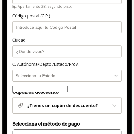
Ej.: Apartamento 2B, segundo piso.
Código postal (C.P.)
Ciudad
C. Autónoma/Depto./Estado/Prov.
Cupón de descuento
¿Tienes un cupón de descuento?
Selecciona el método de pago
El