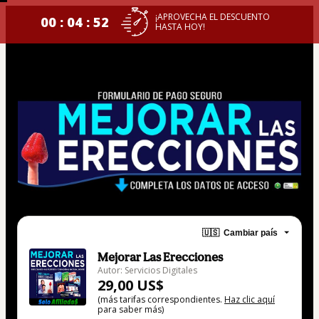
¡APROVECHA EL DESCUENTO
00 : 04 : 51
HASTA HOY!
🇺🇸
Cambiar país
Mejorar Las Erecciones
Autor: Servicios Digitales
29,00 US$
(más tarifas correspondientes.
Haz clic aquí
para saber más)