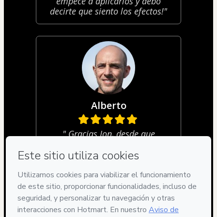
empecé a aplicarlos y debo
decirte que siento los efectos!"
Alberto
" Gracias Jon, desde que
apliqué tus técnicas, he
salvado mi mi vida y mi
matrimonio. Ahora me siento
seguro de mi mismo otra vez!"
Privacidad