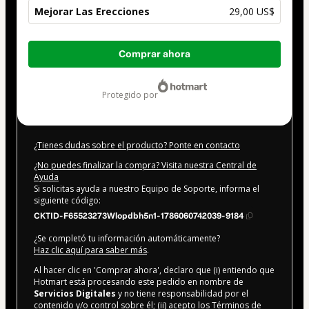
Mejorar Las Erecciones
29,00 US$
Total
Comprar ahora
de
29,00 US$
protegido por
¿Tienes dudas sobre el producto? Ponte en contacto
¿No puedes finalizar la compra? Visita nuestra Central de
Ayuda
Si solicitas ayuda a nuestro Equipo de Soporte, informa el
siguiente código:
CKTID-F65523273Wlopdbh5n1-1786060742039-9184
¿Se completó tu información automáticamente?
Haz clic aquí para saber más
.
Al hacer clic en 'Comprar ahora', declaro que (i) entiendo que
Hotmart está procesando este pedido en nombre de
Servicios Digitales
y no tiene responsabilidad por el
contenido y/o control sobre él; (ii) acepto los
Términos de