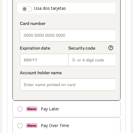
pago
payment_data.section_title_v2
Usa dos tarjetas
seleccionado
es
Tarjeta
Pay Later
Pay Over Time