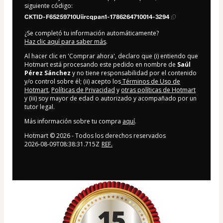
siguiente código:
CKTID-F65259710Uiircqpan1-1786264710014-3294
¿Se completó tu información automáticamente?
Haz clic aquí para saber más
.
Al hacer clic en 'Comprar ahora', declaro que (i) entiendo que
Hotmart está procesando este pedido en nombre de
Saúl
Pérez Sánchez
y no tiene responsabilidad por el contenido
y/o control sobre él; (ii) acepto los
Términos de Uso de
Hotmart
,
Políticas de Privacidad
y
otras políticas de Hotmart
y (iii) soy mayor de edad o autorizado y acompañado por un
tutor legal.
Más información sobre tu compra
aquí
.
Hotmart ©
2026
- Todos los derechos reservados
2026-08-09T08:38:31.715Z
REF.
15