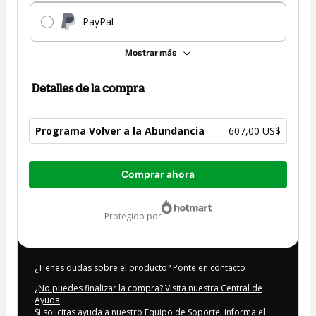
PayPal
Mostrar más
Detalles de la compra
Programa Volver a la Abundancia
607,00 US$
Total
Comprar ahora
de
607,00 US$
protegido por
¿Tienes dudas sobre el producto? Ponte en contacto
¿No puedes finalizar la compra? Visita nuestra Central de
Ayuda
Si solicitas ayuda a nuestro Equipo de Soporte, informa el