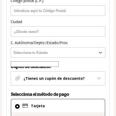
Código postal (C.P.)
Ciudad
C. Autónoma/Depto./Estado/Prov.
Cupón de descuento
¿Tienes un cupón de descuento?
Selecciona el método de pago
El
Tarjeta
método
de