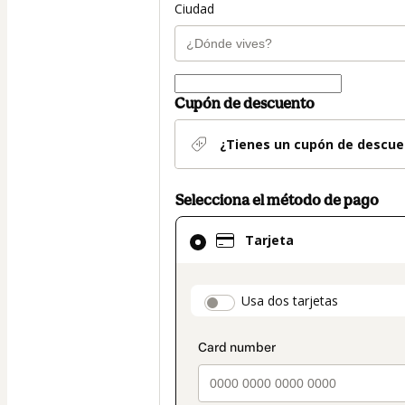
Ciudad
Cupón de descuento
¿Tienes un cupón de descue
Selecciona el método de pago
El
Tarjeta
método
de
pago
payment_data.secti
Usa dos tarjetas
seleccionado
es
Tarjeta