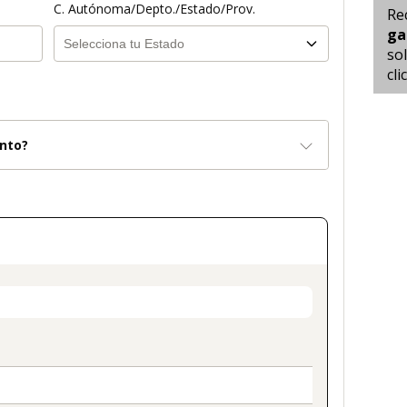
C. Autónoma/Depto./Estado/Prov.
Re
ga
sol
cl
nto?
on_title_v2