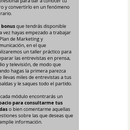
fesional para dar a conocer tu 
bro y convertirlo en un fenómeno 
erario. 
 bonus
 que tendrás disponible 
a vez hayas empezado a trabajar 
Plan de Marketing y 
municación, en el que 
lizaremos un taller práctico para 
parar las entrevistas en prensa, 
io y televisión, de modo que 
ando hagas la primera parezca 
 llevas miles de entrevistas a tus 
aldas y le saques todo el partido. 
En cada módulo encontrarás un 
pacio para consultarme tus 
das
 o bien comentarme aquellas 
estiones sobre las que deseas que 
amplíe información. 