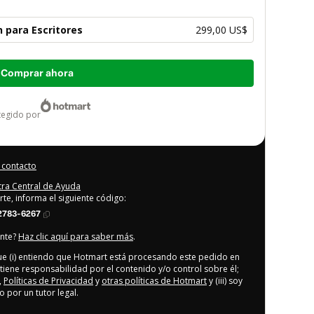
 para Escritores
299,00 US$
Comprar ahora
otegido por
 contacto
stra Central de Ayuda
rte, informa el siguiente código:
2783-6267
ente?
Haz clic aquí para saber más
.
que (i) entiendo que Hotmart está procesando este pedido en
tiene responsabilidad por el contenido y/o control sobre él;
,
Políticas de Privacidad
y
otras políticas de Hotmart
y (iii) soy
por un tutor legal.