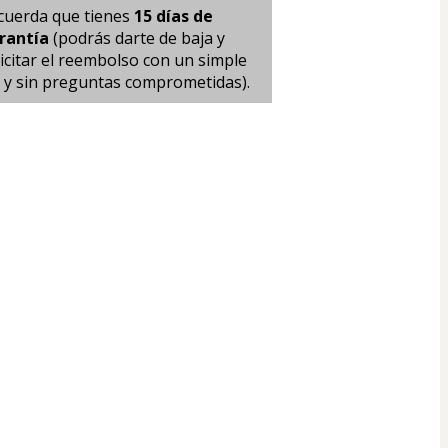
cuerda que tienes 
15 días de 
rantía
 (podrás darte de baja y 
icitar el reembolso con un simple 
ic y sin preguntas comprometidas).