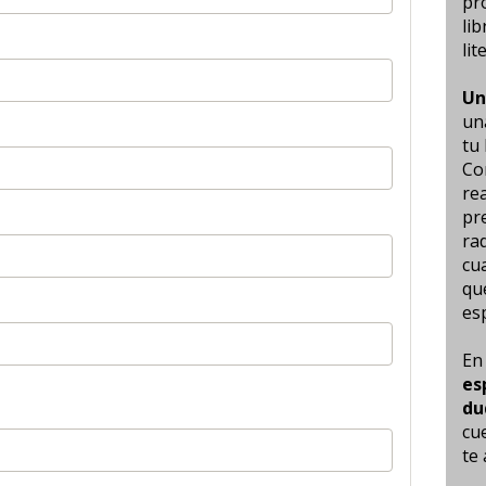
pro
li
lit
Un
un
tu 
Co
rea
pre
rad
cu
que
esp
es
du
cu
te 