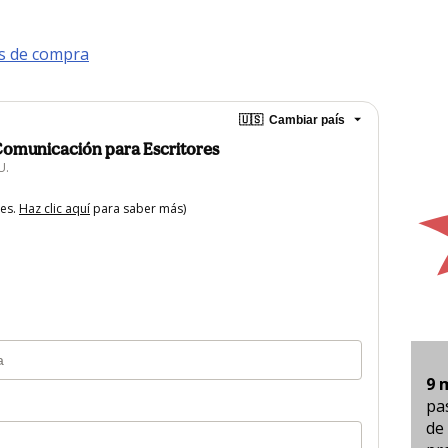
s de compra
🇺🇸
Cambiar país
Comunicación para Escritores
U.
tes.
Haz clic aquí
para saber más)
9 
pa
de