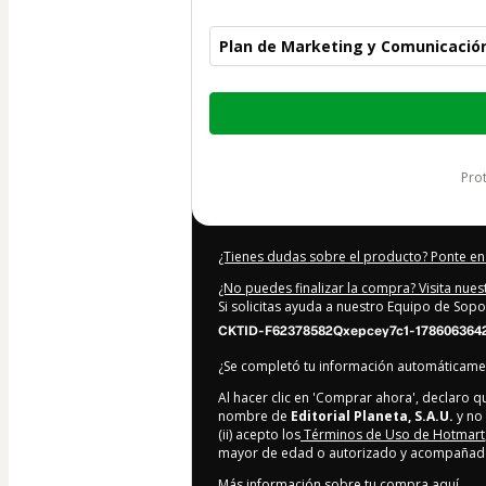
Plan de Marketing y Comunicación
Total
de
299,00 US$
pr
¿Tienes dudas sobre el producto? Ponte en
¿No puedes finalizar la compra? Visita nue
Si solicitas ayuda a nuestro Equipo de Sopo
CKTID-F62378582Qxepcey7c1-178606364
¿Se completó tu información automáticam
Al hacer clic en 'Comprar ahora', declaro 
nombre de
Editorial Planeta, S.A.U.
y no 
(ii) acepto los
Términos de Uso de Hotmart
mayor de edad o autorizado y acompañado 
Más información sobre tu compra
aquí
.