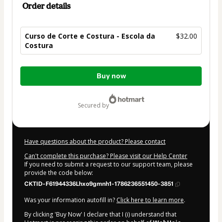
Order details
Curso de Corte e Costura - Escola da
$32.00
Costura
Total
Buy now
of
$32.00
secured by
Have questions about the product? Please contact
Can't complete this purchase? Please visit our Help Center
If you need to submit a request to our support team, please
provide the code below:
CKTID-F61944336Lhxo9gmnh1-1786236551450-3851
Was your information autofill in?
Click here to learn more
.
By clicking 'Buy Now' I declare that I (i) understand that