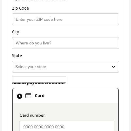
Zip Code
City
State
Select payment method
Card
Card
selected
as
payment
payment_data.section_title_v2
method