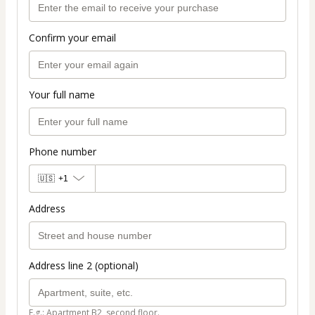
Confirm your email
Your full name
Phone number
🇺🇸
+1
Address
Address line 2 (optional)
E.g.: Apartment B2, second floor.