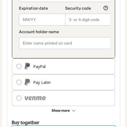
PayPal
Pay Later
Show more
Buy together