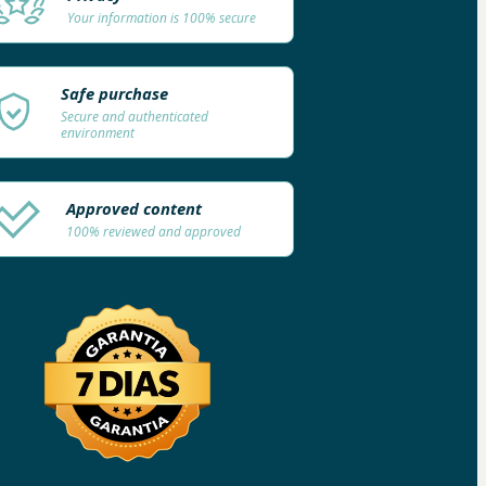
Your information is 100% secure
Safe purchase
Secure and authenticated
environment
Approved content
100% reviewed and approved