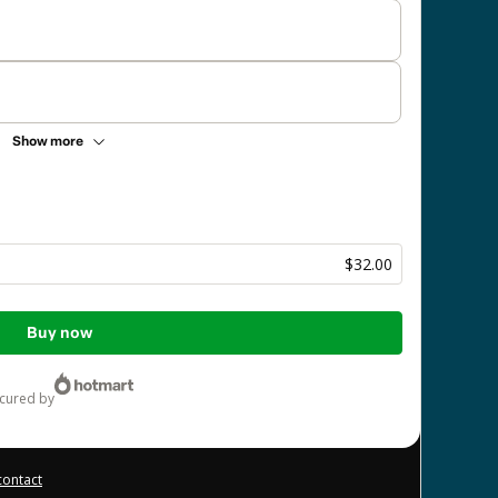
Show more
$32.00
Buy now
ecured by
contact