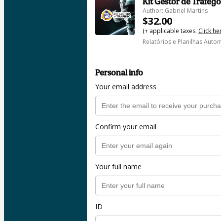
Kit Gestor de Tráfego
Author: Gabriel Martins
$32.00
(+ applicable taxes.
Click he
Relatórios e Planilhas Aut
Personal info
Your email address
Confirm your email
Your full name
ID