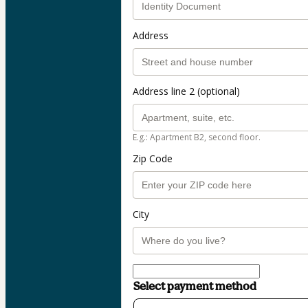
Address
Address line 2 (optional)
E.g.: Apartment B2, second floor.
Zip Code
City
Select payment method
Card