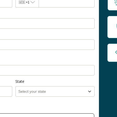
🇺🇸
+1
State