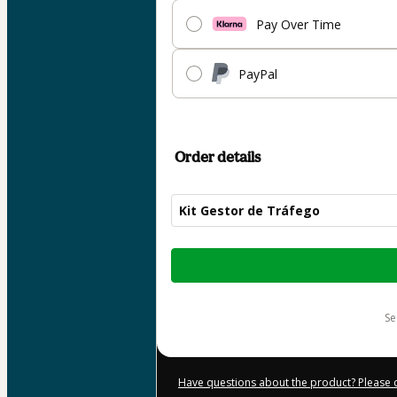
Pay Over Time
PayPal
Order details
Kit Gestor de Tráfego
Total
of
$32.00
s
Have questions about the product? Please 