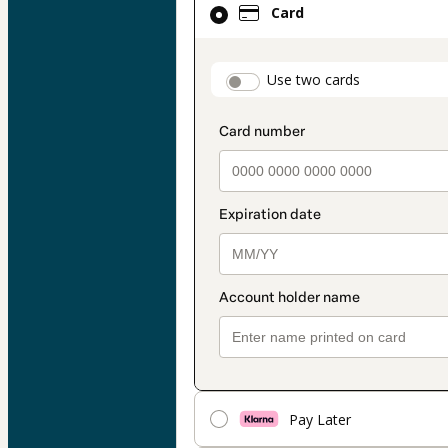
Card
selected
as
payment
payment_data.secti
Use two cards
method
Pay Later