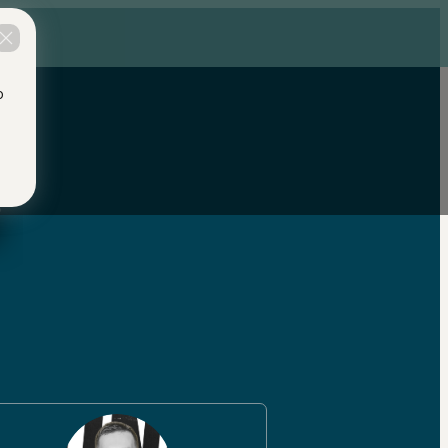
a se
o