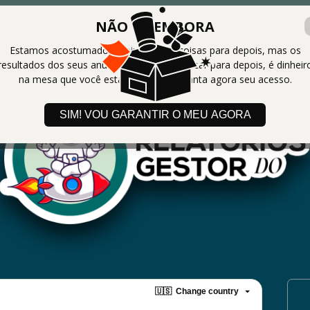
 09 : 40
Preencha os dados abaixo par
NÃO VÁ EMBORA
matricular
Estamos acostumado a deixar várias coisas para depois, mas os
resultados dos seus anúncios não podem ficar para depois, é dinheir
na mesa que você está deixando. Garanta agora seu acesso.
SIM! VOU GARANTIR O MEU AGORA
🇺🇸
Change country