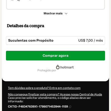
Mostrar mais
Detalhes da compra
Suculentas com Propósito
US$ 7,00 / mês
Total
de
Comprar agora
US$ 7,00
protegido por
Tem dúvidas sobre o produto? Entre em contato com
Não consegue finalizar esta compra? Acesse nossa Central de Ajuda
Caso precise solicitar atendimento, o código abaixo deve ser
informado:
CKTID-F48347639X1-1786071453944-1159