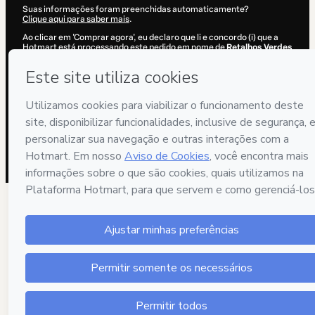
Suas informações foram preenchidas automaticamente?
Clique aqui para saber mais
.
Ao clicar em 'Comprar agora', eu declaro que li e concordo (i) que a
Hotmart está processando este pedido em nome de
Retalhos Verdes
e não possui responsabilidade pelo conteúdo e/ou faz controle prévio
deste; (ii) com os
Termos de Uso
,
Política de Privacidade
e
demais
Políticas da Hotmart
e (iii) que sou maior de idade ou autorizado e
acompanhado por um responsável legal.
Saiba mais sobre sua compra
aqui
.
Hotmart ©
2026
- Todos os direitos reservados
2026-08-07T02:57:35.855Z
REF.