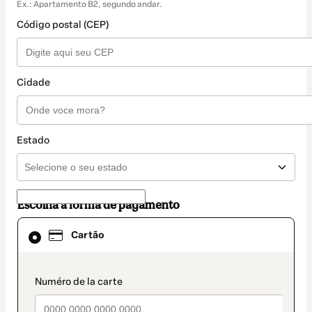
Ex.: Apartamento B2, segundo andar.
Código postal (CEP)
Cidade
Estado
Escolha a forma de pagamento
Cartão
Cartão
selecionado
como
método
de
payment_data.section_title_v2
pagamento