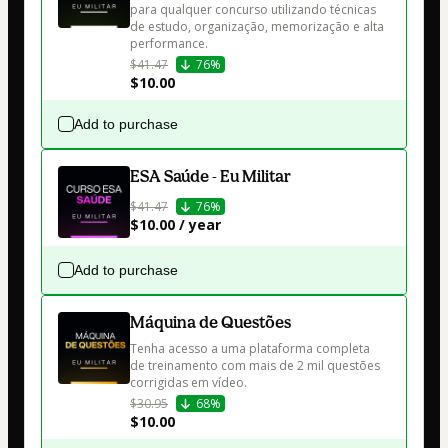
para qualquer concurso utilizando técnicas 
de estudo, organização, memorização e alta 
performance.
$41.47
76%
$10.00
Add to purchase
ESA Saúde - Eu Militar
$41.47
76%
$10.00 / year
Add to purchase
Máquina de Questões
Tenha acesso a uma plataforma completa 
de treinamento com mais de 2 mil questões 
corrigidas em vídeo.
$30.95
68%
$10.00