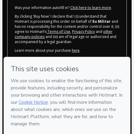
Was your information autofill in?
Click here to learn more
.
By clicking 'Buy Now' I declare that I (i) understand that
Hotmart is processing this order on behalf of
Eu Militar
and
has no responsibility for the content and/or control over it; (ii)
agree to Hotmart’s
Terms of Use
,
Privacy Policy
and
other
company policies
and (iii) am of legal age or authorized and
accompanied by a legal guardian.
Learn more about your purchase
here
.
Hotmart ©
2026
- All rights reserved
2026-08-07T14:32:44.537Z
REF.