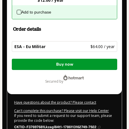
$12.00 / year
Add to purchase
Order details
ESA - Eu Militar
$64.00 / year
Total
Buy now
of
$64.00
secured by
Have questions about the product? Please contact
Can't complete this purchase? Please visit our Help Center
If you need to submit a request to our support team, please
provide the code below:
CKTID-F37697681Lkzagl84t1-1786113162749-7922