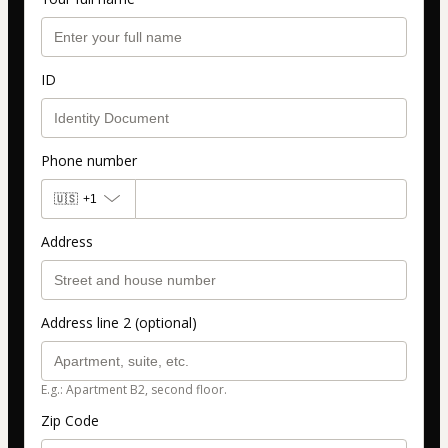
ID
Phone number
🇺🇸
+1
Address
Address line 2 (optional)
E.g.: Apartment B2, second floor.
Zip Code