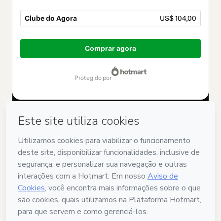
Clube do Agora
US$ 104,00
Total
de
Comprar agora
US$ 104,00
protegido por
Tem dúvidas sobre o produto? Entre em contato com
Não consegue finalizar esta compra? Acesse nossa Central de
Ajuda
Caso precise solicitar atendimento, o código abaixo deve ser
informado:
CKTID-F32058049Nq02mlwoh1-1786012578306-6267
Suas informações foram preenchidas automaticamente?
Clique aqui para saber mais
.
Ao clicar em 'Comprar agora', eu declaro que li e concordo (i)
que a Hotmart está processando este pedido em nome de
AS
Treinamentos
e não possui responsabilidade pelo conteúdo
e/ou faz controle prévio deste; (ii) com os
Termos de Uso
,
Política de Privacidade
e
demais Políticas da Hotmart
e (iii) que