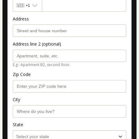
🇺🇸
+1
Address
Address line 2 (optional)
E.g.: Apartment B2, second floor.
Zip Code
City
State