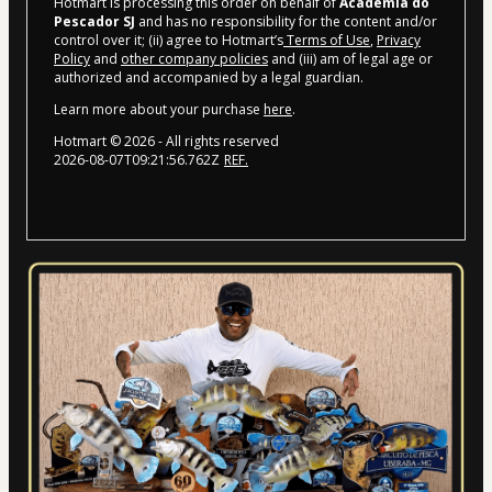
Hotmart is processing this order on behalf of
Academia do
Pescador SJ
and has no responsibility for the content and/or
control over it; (ii) agree to Hotmart’s
Terms of Use
,
Privacy
Policy
and
other company policies
and (iii) am of legal age or
authorized and accompanied by a legal guardian.
Learn more about your purchase
here
.
Hotmart ©
2026
- All rights reserved
2026-08-07T09:21:56.762Z
REF.