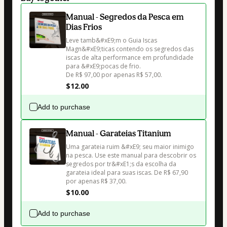
Manual - Segredos da Pesca em
Dias Frios
Leve tamb&#xE9;m o Guia Iscas 
Magn&#xE9;ticas contendo os segredos das 
iscas de alta performance em profundidade 
para &#xE9;pocas de frio.

De R$ 97,00 por apenas R$ 57,00.
$12.00
Add to purchase
Manual - Garateias Titanium
Uma garateia ruim &#xE9; seu maior inimigo 
na pesca. Use este manual para descobrir os 
segredos por tr&#xE1;s da escolha da 
garateia ideal para suas iscas. De R$ 67,90 
por apenas R$ 37,00.
$10.00
Add to purchase