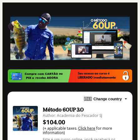
🇺🇸
Change country
Método 60UP 3.0
Author: Academia do Pescador SJ
$104.00
(+ applicable taxes.
Click here
for more
information)
Este é um curso online, você receberá os