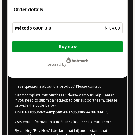
Order details
Método 60UP 3.0
$104.00
Total
Buy now
of
$104.00
secured by
Have questions about the product? Please contact
Can't complete this purchase? Please visit our Help Center
If you need to submit a request to our support team, please
provide the code below:
CKTID-F16605879A4xp51a941-1786094514790-9341
Was your information autofill in?
Click here to learn more
.
By clicking 'Buy Now' I declare that I (i) understand that