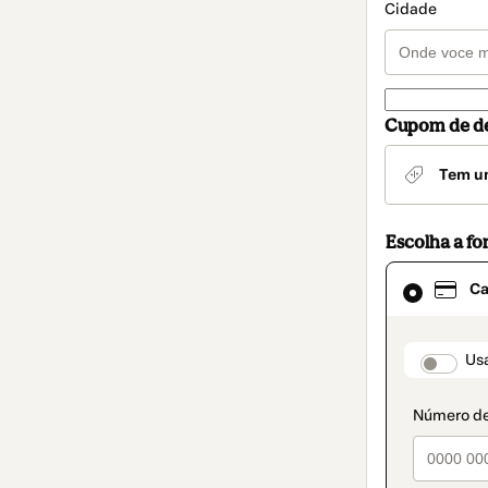
Cidade
Cupom de d
Tem u
Escolha a f
Cartão
Ca
selecionado
como
método
de
paymen
Usa
pagamento