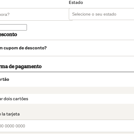
Estado
esconto
m cupom de desconto?
orma de pagamento
rtão
t_data.section_title_v2
r dois cartões