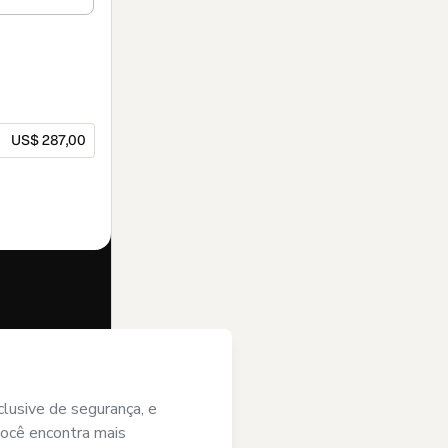
US$ 287,00
ste pedido em
i) com os
ade ou autorizado