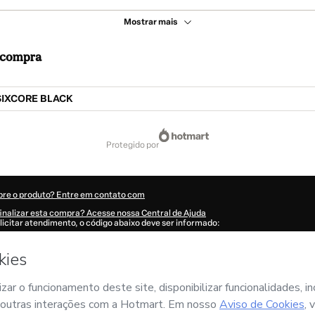
Mostrar mais
a compra
SIXCORE BLACK
protegido por
bre o produto? Entre em contato com
inalizar esta compra? Acesse nossa Central de Ajuda
licitar atendimento, o código abaixo deve ser informado:
43Hexjr10ym1-1785975926150-7100
ões foram preenchidas automaticamente?
Clique aqui para saber mais
.
omprar agora', eu declaro que li e concordo (i) que a Hotmart está processando e
ORE
e não possui responsabilidade pelo conteúdo e/ou faz controle prévio deste; (i
Política de Privacidade
e
demais Políticas da Hotmart
e (iii) que sou maior de id
por um responsável legal.