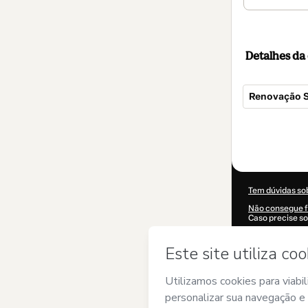
Detalhes d
Renovação 
Total
de
US$ 287,00
Tem dúvidas so
Não consegue f
Caso precise so
CKTID-F121069
Suas informaç
Ao clicar em 'C
nome de
SIXC
Termos de Uso
,
e acompanhado 