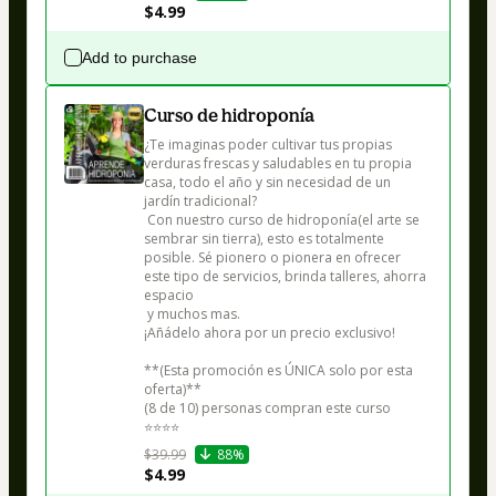
$4.99
Add to purchase
Curso de hidroponía
¿Te imaginas poder cultivar tus propias 
verduras frescas y saludables en tu propia 
casa, todo el año y sin necesidad de un 
jardín tradicional?

 Con nuestro curso de hidroponía(el arte se 
sembrar sin tierra), esto es totalmente 
posible. Sé pionero o pionera en ofrecer 
este tipo de servicios, brinda talleres, ahorra 
espacio

 y muchos mas.

¡Añádelo ahora por un precio exclusivo!

**(Esta promoción es ÚNICA solo por esta 
oferta)**

(8 de 10) personas compran este curso

⭐⭐⭐⭐
$39.99
88%
$4.99