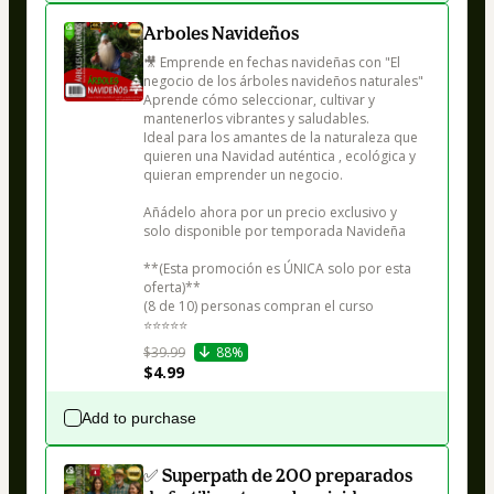
Arboles Navideños
🎥 Emprende en fechas navideñas con "El 
negocio de los árboles navideños naturales" 

Aprende cómo seleccionar, cultivar y 
mantenerlos vibrantes y saludables.

Ideal para los amantes de la naturaleza que 
quieren una Navidad auténtica , ecológica y 
quieran emprender un negocio.

Añádelo ahora por un precio exclusivo y 
solo disponible por temporada Navideña

**(Esta promoción es ÚNICA solo por esta 
oferta)**

(8 de 10) personas compran el curso

⭐⭐⭐⭐⭐
$39.99
88%
$4.99
Add to purchase
✅ Superpath de 200 preparados