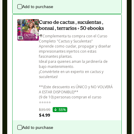
Add to purchase
Curso de cactus , suculentas ,
bonsai , terrarios + 50 ebooks
🎥Complementa tu compra con el Curso 
Completo "Cactus y Suculentas"  

Aprende como cuidar, propagar y diseñar 
impresionantes injertos con estas 
fascinantes plantas. 

Ideal para quienes aman la jardinería de 
bajo mantenimiento.

¡Conviértete en un experto en cactus y 
suculentas!

**(Este descuento es ÚNICO y NO VOLVERÁ 
A ESTAR DISPONIBLE)**

(9 de 10) personas compran el curso

⭐⭐⭐⭐⭐
$39.99
88%
$4.99
Add to purchase