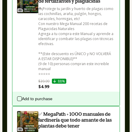
de fertilizantes y plaguicidas
🐞¡Protege tu jardín y huerto de plagas como 
las cochinillas, araña, pulgón, hongos, 
caracoles, hormigas, etc! 

Con nuestro Mega Manual 200 recetas de 
Plaguicidas Naturales

Agrega a tu compra este Manual y aprende a 
identificar y combatir las plagas con técnicas 
efectivas.

**(Este descuento es ÚNICO y NO VOLVERÁ 
A ESTAR DISPONIBLE)**

(9 de 10) personas compran este increible 
manual

⭐⭐⭐⭐⭐
$39.99
88%
$4.99
Add to purchase
✅ MegaPath + 1000 manuales de
Jardinería que todo amante de las
plantas debe tener