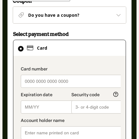
Coupon
Do you have a coupon?
Select payment method
Card
Card
selected
as
payment
payment_data.section_title_v2
method