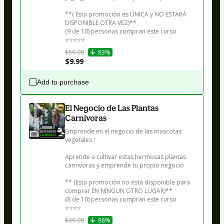
**( Esta promoción es ÚNICA y NO ESTARÁ 
DISPONIBLE OTRA VEZ)**

(9 de 10) personas compran este curso

⭐⭐⭐⭐⭐
$59.99
83%
$9.99
Add to purchase
El Negocio de Las Plantas
Carnivoras
Emprende en el negocio de las mascotas 
vegetales !

Aprende a cultivar estas hermosas plantas 
carnivoras y emprende tu propio negocio 

** (Esta promoción no está disponible para 
comprar EN NINGUN OTRO LUGAR)**

(8 de 10) personas compran este curso

⭐⭐⭐⭐
$39.99
88%