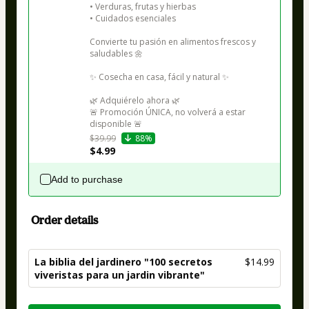
• Verduras, frutas y hierbas

• Cuidados esenciales

Convierte tu pasión en alimentos frescos y 
saludables 🌼

✨ Cosecha en casa, fácil y natural ✨

🌿 Adquiérelo ahora 🌿

🚨 Promoción ÚNICA, no volverá a estar 
disponible 🚨
$39.99
88%
$4.99
Add to purchase
Order details
La biblia del jardinero "100 secretos
$14.99
viveristas para un jardin vibrante"
Total