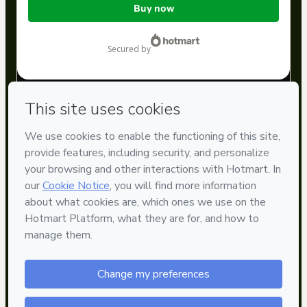
Buy now
of
$14.99
secured by
Have questions about the product? Please contact
Can't complete this purchase? Please visit our Help Center
If you need to submit a request to our support team, please
provide the code below:
CKTID-F105473962A1-1786029931223-0150
Was your information autofill in?
Click here to learn more
.
By clicking 'Buy Now' I declare that I (i) understand that
Hotmart is processing this order on behalf of
Curso Digital
De
and has no responsibility for the content and/or control
over it; (ii) agree to Hotmart’s
Terms of Use
,
Privacy Policy
and
other company policies
and (iii) am of legal age or
authorized and accompanied by a legal guardian.
Learn more about your purchase
here
.
Hotmart ©
2026
- All rights reserved