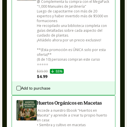
📗 Complementa tu compra con el MegaPack 
"1,000 Manuales de Jardinería"

Luego de capacitarme con más de 20 
expertos y haber invertido más de $5000 en 
formaciones

He recopilado una biblioteca completa con 
guías detalladas sobre cada aspecto del 
cuidado de plantas.

¡Añádelo ahora por un precio exclusivo!

**(Esta promoción es ÚNICA solo por esta 
oferta)**

(8 de 10) personas compran este curso

⭐⭐⭐⭐⭐
$39.99
88%
$4.99
Add to purchase
Huertos Orgánicos en Macetas
 Accede a nuestro Ebook "Huertos en 
Maceta" y aprende a crear tu propio huerto 
en casa:

• Siembra y cultivo en macetas
