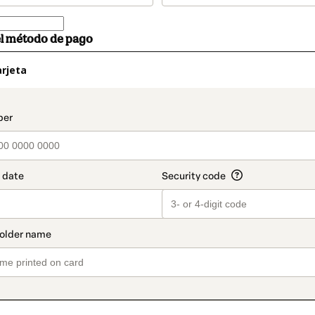
el método de pago
rjeta
t_data.section_title_v2
o