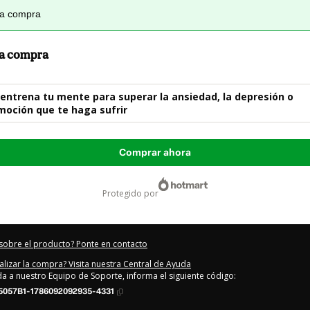
la compra
 la compra
entrena tu mente para superar la ansiedad, la depresión o
moción que te haga sufrir
Comprar ahora
protegido por
sobre el producto? Ponte en contacto
alizar la compra? Visita nuestra Central de Ayuda
uda a nuestro Equipo de Soporte, informa el siguiente código:
5057B1-1786092092935-4331