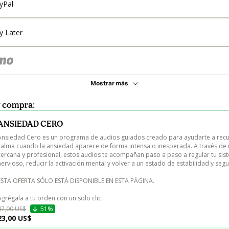
yPal
y Later
Mostrar más
y compra:
ANSIEDAD CERO
Ansiedad Cero es un programa de audios guiados creado para ayudarte a recu
calma cuando la ansiedad aparece de forma intensa o inesperada. A través de 
cercana y profesional, estos audios te acompañan paso a paso a regular tu sis
nervioso, reducir la activación mental y volver a un estado de estabilidad y segur
ESTA OFERTA SÓLO ESTÁ DISPONIBLE EN ESTA PÁGINA.

Agrégala a tu orden con un solo clic.
47,00 US$
51%
23,00 US$