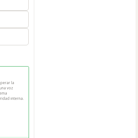
perar la 
una voz 
tema 
idad interna.
