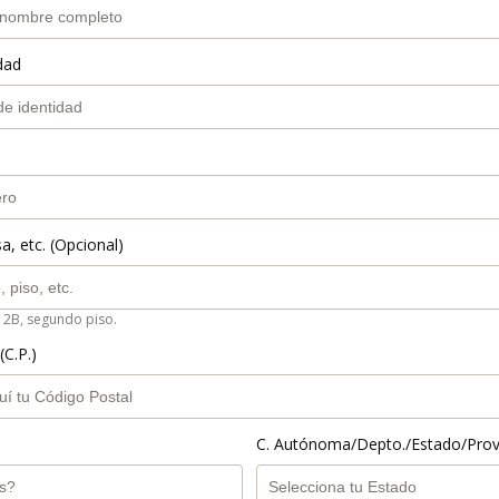
dad
a, etc. (Opcional)
 2B, segundo piso.
(C.P.)
C. Autónoma/Depto./Estado/Prov