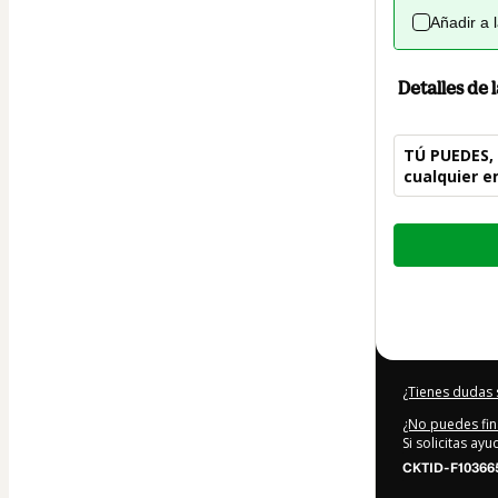
Añadir a 
Detalles de
TÚ PUEDES, 
cualquier e
Total
de
9,00 US$
¿Tienes dudas 
¿No puedes fin
Si solicitas ay
CKTID-F10366