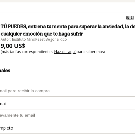
🇺🇸
TÚ PUEDES, entrena tu mente para superar la ansiedad, la d
cualquier emoción que te haga sufrir
Autor: Instituto MindReset Begoña Rico
9,00 US$
(más tarifas correspondientes.
Haz clic aquí
para saber más)
nales
mail
mpleto