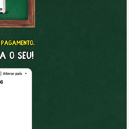

Alterar país
26