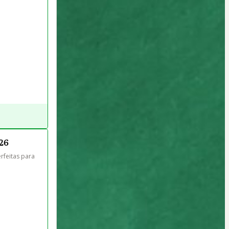
026
rfeitas para 