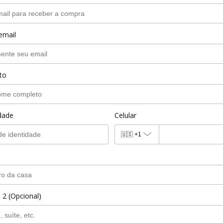
email
to
idade
Celular
🇺🇸
+1
 2 (Opcional)