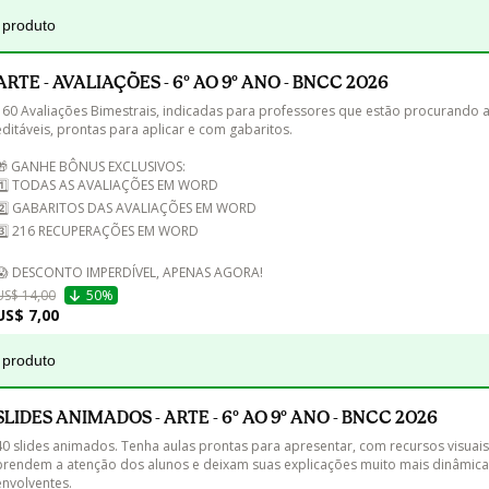
 produto
ARTE - AVALIAÇÕES - 6º AO 9º ANO - BNCC 2026
160 Avaliações Bimestrais, indicadas para professores que estão procurando a
editáveis, prontas para aplicar e com gabaritos.

🎁 GANHE BÔNUS EXCLUSIVOS:

1️⃣ TODAS AS AVALIAÇÕES EM WORD

2️⃣ GABARITOS DAS AVALIAÇÕES EM WORD

3️⃣ 216 RECUPERAÇÕES EM WORD

US$ 14,00
50%
US$ 7,00
 produto
SLIDES ANIMADOS - ARTE - 6º AO 9º ANO - BNCC 2026
40 slides animados. Tenha aulas prontas para apresentar, com recursos visuais
prendem a atenção dos alunos e deixam suas explicações muito mais dinâmica
envolventes.
