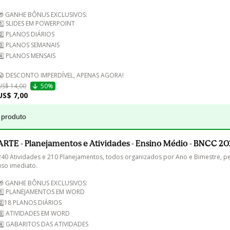
🎁 GANHE BÔNUS EXCLUSIVOS:

1️⃣ SLIDES EM POWERPOINT

2️⃣ PLANOS DIÁRIOS

3️⃣ PLANOS SEMANAIS

4️⃣ PLANOS MENSAIS

😱 DESCONTO IMPERDÍVEL, APENAS AGORA!
US$ 14,00
50%
US$ 7,00
 produto
ARTE - Planejamentos e Atividades - Ensino Médio - BNCC 2
240 Atividades e 210 Planejamentos, todos organizados por Ano e Bimestre, pe
uso imediato.

🎁 GANHE BÔNUS EXCLUSIVOS:

1️⃣ PLANEJAMENTOS EM WORD

2️⃣18 PLANOS DIÁRIOS

3️⃣ ATIVIDADES EM WORD

4️⃣ GABARITOS DAS ATIVIDADES
