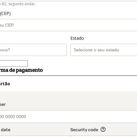
o B2, segundo andar.
 (CEP)
Estado
orma de pagamento
artão
t_data.section_title_v2