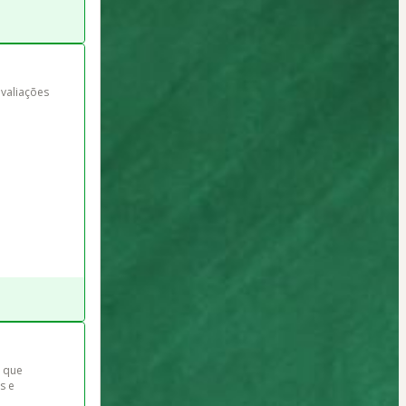
valiações 
 que 
s e 