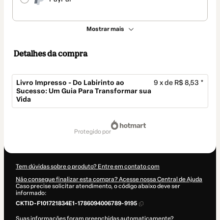
Mostrar mais
Detalhes da compra
Livro Impresso - Do Labirinto ao
9 x de R$ 8,53 *
Sucesso: Um Guia Para Transformar sua
Vida
Total
de
protegido por
R$ 76,77
Tem dúvidas sobre o produto? Entre em contato com
Não consegue finalizar esta compra? Acesse nossa Central de Ajuda
Caso precise solicitar atendimento, o código abaixo deve ser
informado:
CKTID-F101721834E1-1786094006789-9195
Suas informações foram preenchidas automaticamente?