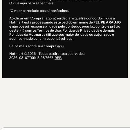
Clique aqui para saber mais
.
*O valor parcelado possui acréscimo.
Ao clicar em 'Comprar agora', eu declaro que li e concordo (i) que a
Hotmart está processando este pedido em nome de
FELIPE ARAÚJO
e não possui responsabilidade pelo conteúdo e/ou faz controle prévio
deste; (ii) com os
Termos de Uso
,
Política de Privacidade
e
demais
Políticas da Hotmart
e (iii) que sou maior de idade ou autorizado e
acompanhado por um responsável legal.
Saiba mais sobre sua compra
aqui
.
Hotmart ©
2026
- Todos os direitos reservados
2026-08-07T09:13:28.766Z
REF.