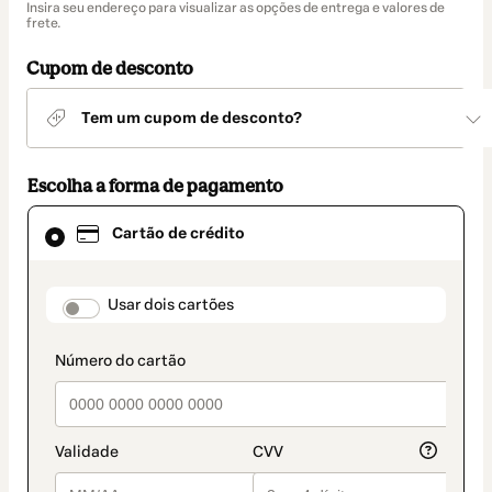
Insira seu endereço para visualizar as opções de entrega e valores de
de
frete.
entrega
Cupom de desconto
Tem um cupom de desconto?
Escolha a forma de pagamento
Cartão
Cartão de crédito
de
crédito
selecionado
como
payment_data.section_title_v2
Usar dois cartões
método
de
pagamento